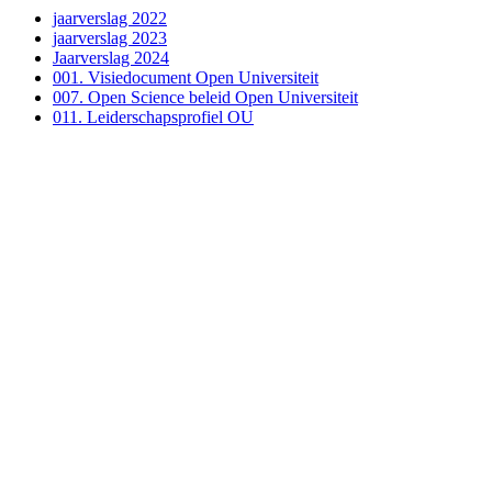
jaarverslag 2022
jaarverslag 2023
Jaarverslag 2024
001. Visiedocument Open Universiteit
007. Open Science beleid Open Universiteit
011. Leiderschapsprofiel OU