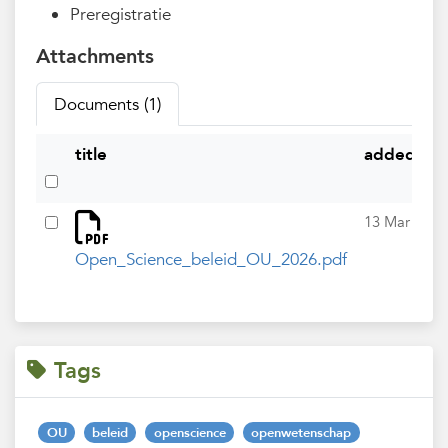
Preregistratie
Attachments
Documents (1)
title
added
b
13 Mar
Open_Science_beleid_OU_2026.pdf
Tags
OU
beleid
openscience
openwetenschap