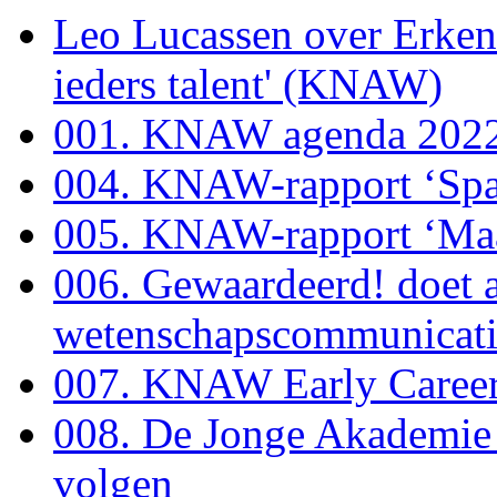
Leo Lucassen over Erken
ieders talent' (KNAW)
001. KNAW agenda 2022
004. KNAW-rapport ‘Spag
005. KNAW-rapport ‘Maat
006. Gewaardeerd! doet 
wetenschapscommunicati
007. KNAW Early Caree
008. De Jonge Akademie 
volgen