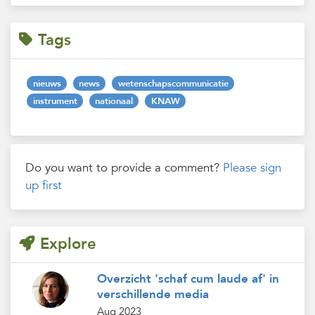
Tags
nieuws
news
wetenschapscommunicatie
instrument
nationaal
KNAW
Do you want to provide a comment?
Please sign
up first
Explore
Overzicht 'schaf cum laude af' in
verschillende media
Aug 2023