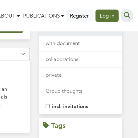
Thoughts
ABOUT
PUBLICATIONS
Register
Log in
all
with document
collaborations
private
plan
Group thoughts
als
m
incl. invitations
Tags