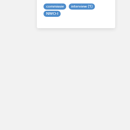
commissie
interview (1)
NWO-I