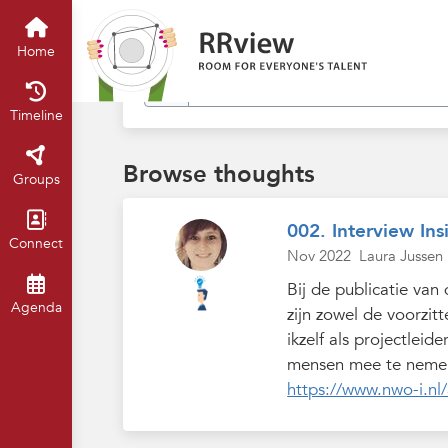
Find in my thoughts
Home
Timeline
Browse thoughts
Groups
002. Interview I
Connect
Nov 2022
Laura Jussen
Bij de publicatie va
Agenda
zijn zowel de voorzi
ikzelf als projectlei
mensen mee te nemen 
https://www.nwo-i.nl