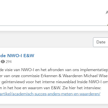
nside NWO-I E&W
294
n de visie van NWO-I en het afronden van ons implementatie
tter van onze commissie Erkennen & Waarderen Michael Wise 
der geïnterviewd voor het interne nieuwsblad Inside NWO-I o
in het hoe en waarom van E&W. Zie hier het interview:
/artikel/academisch-succes-anders-meten-en-waarderen/