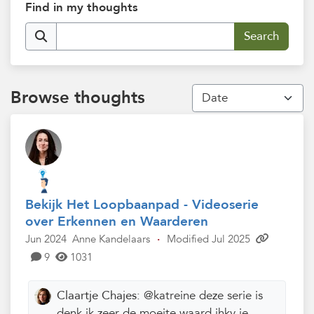
Find in my thoughts
Browse thoughts
Bekijk Het Loopbaanpad - Videoserie
over Erkennen en Waarderen
Jun 2024
Anne Kandelaars
·
Modified Jul 2025
9
1031
Claartje Chajes:
@katreine deze serie is
denk ik zeer de moeite waard ihkv je