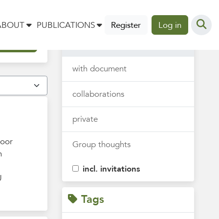
Thoughts
ABOUT
PUBLICATIONS
Register
Log in
all
with document
collaborations
private
voor
Group thoughts
n
incl. invitations
U
Tags