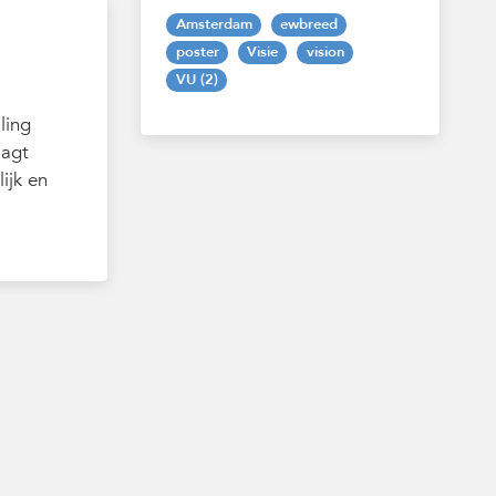
Amsterdam
ewbreed
poster
Visie
vision
VU (2)
ling
aagt
ijk en