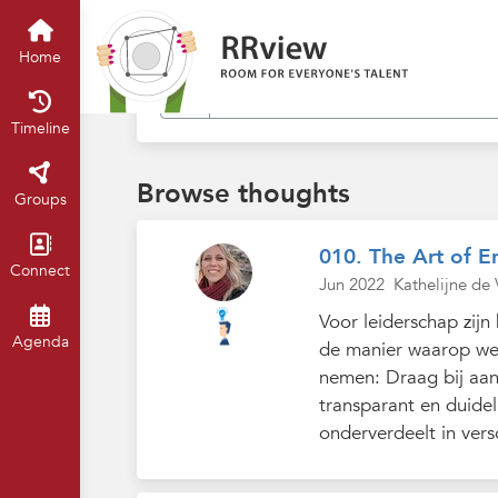
Find in my thoughts
Home
Timeline
Browse thoughts
Groups
010. The Art of 
Connect
Jun 2022
Kathelijne de V
Voor leiderschap zij
Agenda
de manier waarop we
nemen: Draag bij aan
transparant en duidel
onderverdeelt in vers