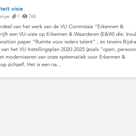
teit visie
Vrijer
1
760
erdeel van het werk van de VU Commissie “Erkennen &
ijft een VU-visie op Erkennen & Waarderen (E&W) die: Invul
sition paper “Ruimte voor ieders talent” , en tevens Bijdr
 van het VU Instellingsplan 2020-2025 (zoals “open, persoonl
Het moderniseren van onze systematiek voor Erkennen &
p zichzelf. Het is een na...