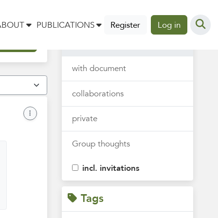
Thoughts
ABOUT
PUBLICATIONS
Register
Log in
all
with document
collaborations
private
Group thoughts
incl. invitations
Tags