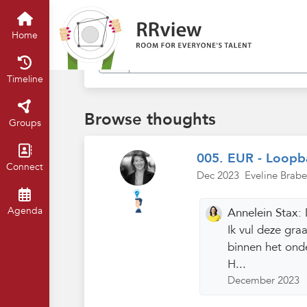
Find in my thoughts
Home
Timeline
Browse thoughts
Groups
005. EUR - Loopba
Connect
Dec 2023
Eveline Brabe
Agenda
Annelein Stax:
Ik vul deze gr
binnen het ond
H...
December 2023