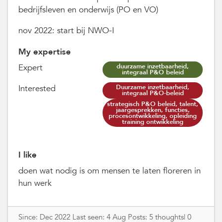
bedrijfsleven en onderwijs (PO en VO)
nov 2022: start bij NWO-I
My expertise
Expert
duurzame inzetbaarheid,
integraal P&O beleid
Interested
Duurzame inzetbaarheid,
integraal P&O-beleid
strategisch P&O beleid, talent,
jaargesprekken, functies,
procesontwikkeling, opleiding
training ontwikkeling
I like
doen wat nodig is om mensen te laten floreren in
hun werk
Since: Dec 2022 Last seen: 4 Aug Posts: 5 thoughts| 0