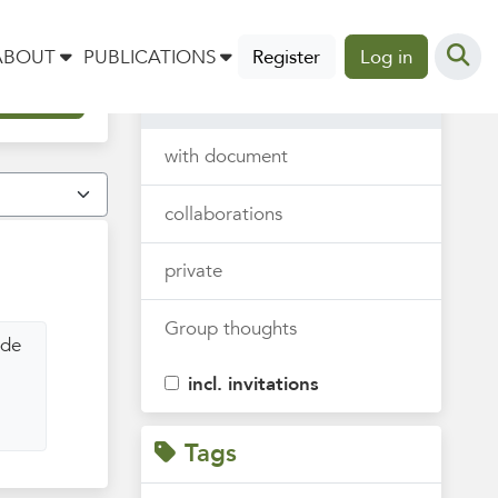
Thoughts
ABOUT
PUBLICATIONS
Register
Log in
all
with document
collaborations
private
Group thoughts
 de
incl. invitations
Tags