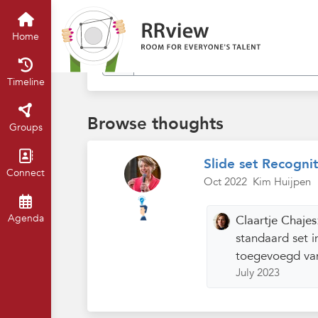
Find in my thoughts
Home
Timeline
Browse thoughts
Groups
Slide set Recogni
Connect
Oct 2022
Kim Huijpen
Agenda
Claartje Chaje
standaard set i
toegevoegd van 
July 2023