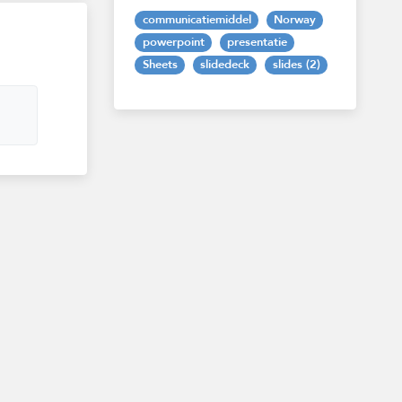
communicatiemiddel
Norway
powerpoint
presentatie
Sheets
slidedeck
slides (2)