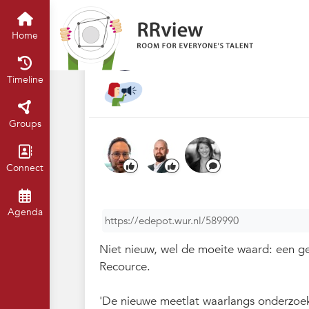
Nieuwsrubriek
Home
Timeline
of
'Het Academic Ca
Home
Jul 2023
Claartje Chajes
Timeline
Groups
Connect
Agenda
https://edepot.wur.nl/589990
Niet nieuw, wel de moeite waard: een 
Recource.
'De nieuwe meetlat waarlangs onderzoek