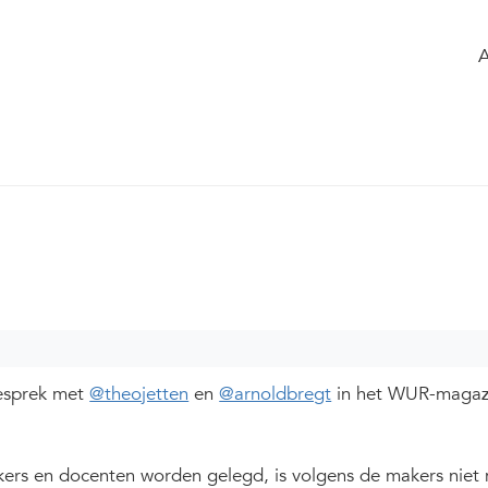
 the group
Agenda
of the group
reer Framework is af'
2
263
gesprek met
@theojetten
en
@arnoldbregt
in het WUR-magaz
ers en docenten worden gelegd, is volgens de makers niet