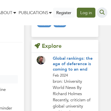
Tags
ABOUT
PUBLICATIONS
Register
Log in
nieuws
lokaal
Explore
Global rankings: the
age of deference is
coming to an end
Feb 2024
bron: University
World News By
ine
Richard Holmes
Recently, criticism of
global university
 minder