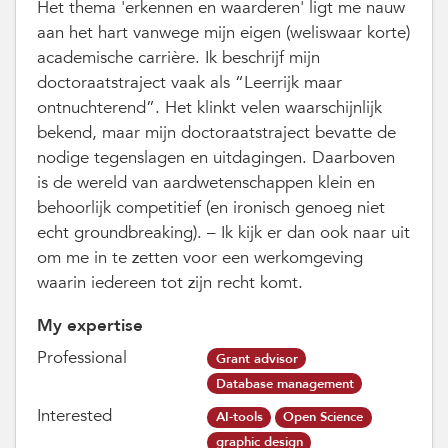
Het thema 'erkennen en waarderen' ligt me nauw
aan het hart vanwege mijn eigen (weliswaar korte)
academische carrière. Ik beschrijf mijn
doctoraatstraject vaak als “Leerrijk maar
ontnuchterend”. Het klinkt velen waarschijnlijk
bekend, maar mijn doctoraatstraject bevatte de
nodige tegenslagen en uitdagingen. Daarboven
is de wereld van aardwetenschappen klein en
behoorlijk competitief (en ironisch genoeg niet
echt groundbreaking). – Ik kijk er dan ook naar uit
om me in te zetten voor een werkomgeving
waarin iedereen tot zijn recht komt.
My expertise
Professional
Grant advisor
Database management
Interested
AI-tools
Open Science
graphic design