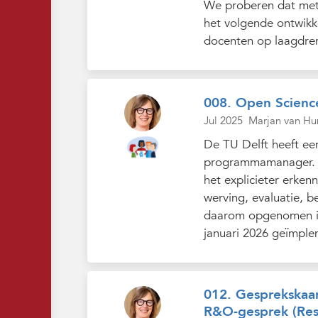
We proberen dat met 
het volgende ontwikk
docenten op laagdrem
008. Open Scien
Jul 2025
Marjan van Hu
De TU Delft heeft ee
programmamanager. Zi
het explicieter erke
werving, evaluatie, 
daarom opgenomen in
januari 2026 geïmpl
012. Gesprekskaar
R&O-gesprek (Res