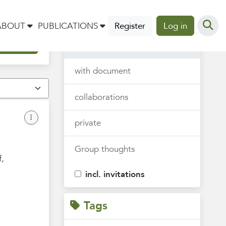
Thoughts
ABOUT
PUBLICATIONS
Register
Log in
all
with document
collaborations
private
Group thoughts
f,
incl. invitations
Tags