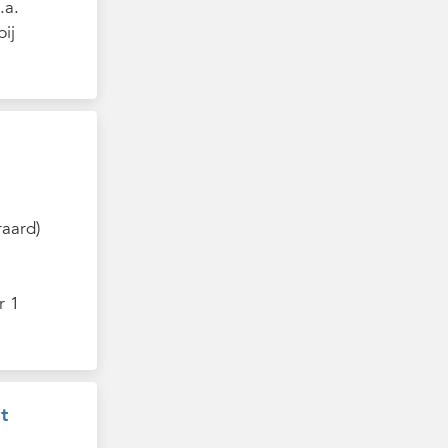
.a.
ij
raard)
r 1
t