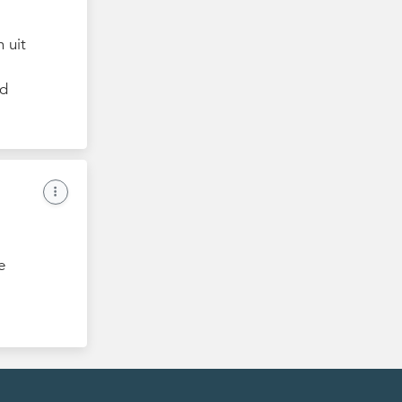
 uit
gd
e