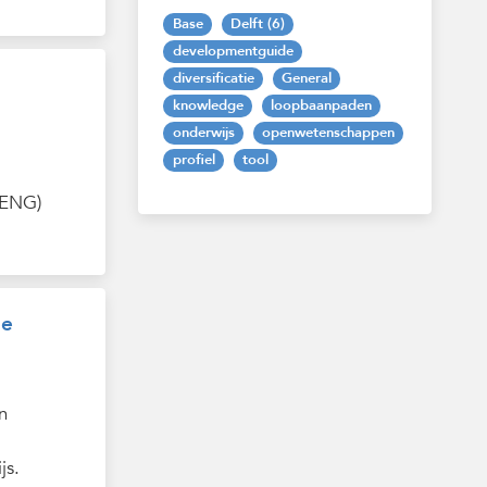
Base
Delft (6)
developmentguide
diversificatie
General
knowledge
loopbaanpaden
onderwijs
openwetenschappen
profiel
tool
 ENG)
de
n
js.