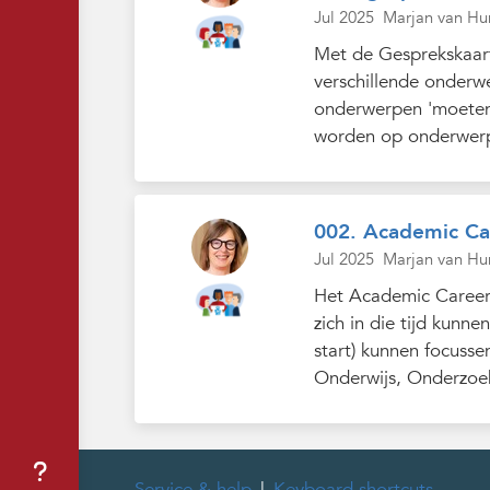
Jul 2025
Marjan van Hu
Met de Gesprekskaar
verschillende onderw
onderwerpen 'moeten'
worden op onderwerp
002. Academic Car
Jul 2025
Marjan van Hu
Het Academic Career T
zich in die tijd kunn
start) kunnen focuss
Onderwijs, Onderzoek
Service & help
Keyboard shortcuts