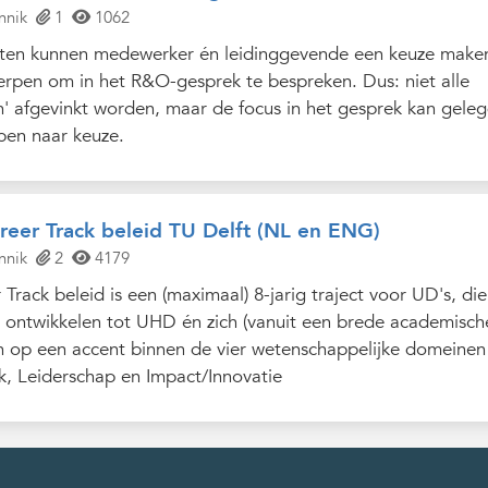
nnik
1
1062
ten kunnen medewerker én leidinggevende een keuze maken
erpen om in het R&O-gesprek te bespreken. Dus: niet alle
 afgevinkt worden, maar de focus in het gesprek kan gele
en naar keuze.
eer Track beleid TU Delft (NL en ENG)
nnik
2
4179
rack beleid is een (maximaal) 8-jarig traject voor UD's, die
en ontwikkelen tot UHD én zich (vanuit een brede academisch
en op een accent binnen de vier wetenschappelijke domeinen
, Leiderschap en Impact/Innovatie