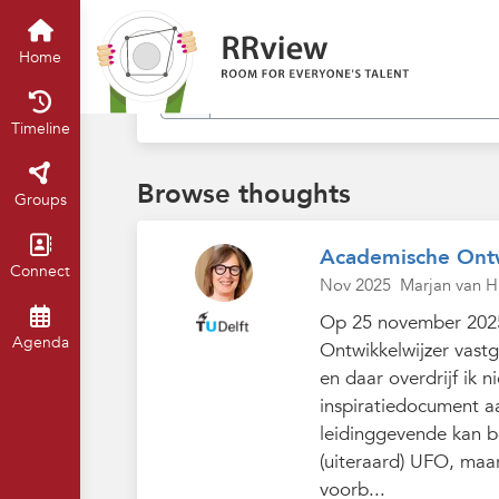
Find in my thoughts
Home
Timeline
Browse thoughts
Groups
Academische Ontw
Connect
Nov 2025
Marjan van H
Op 25 november 2025
Agenda
Ontwikkelwijzer vast
en daar overdrijf ik 
inspiratiedocument 
leidinggevende kan be
(uiteraard) UFO, ma
voorb...