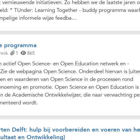
vernieuwende initiatieven. Zo hebben we de laatste jaren o
eld: * TUnder: Learning Together - buddy programma waarb
pelige informele wijze feedba...
ce programma
nnik
1
865
n actief Open Science- en Open Education netwerk en -
e de webpagina Open Science. Onderdeel hiervan is (uite
nnen en waarderen van Open Science in de processen rond
benoeming en promotie. Open Science en Open Education is
 de Academische Ontwikkelwijzer, die naar verwachting pe
ementeerd wordt.
ten Delft: hulp bij voorbereiden en voeren van he
ultaat en Ontwikkeling)