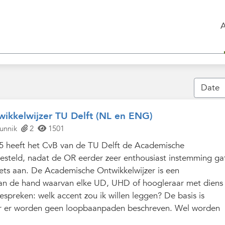
ikkelwijzer TU Delft (NL en ENG)
unnik
2
1501
 heeft het CvB van de TU Delft de Academische
gesteld, nadat de OR eerder zeer enthousiast instemming ga
niets aan. De Academische Ontwikkelwijzer is een
aan de hand waarvan elke UD, UHD of hoogleraar met diens
spreken: welk accent zou ik willen leggen? De basis is
ar er worden geen loopbaanpaden beschreven. Wel worden