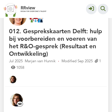
E&W per instelling // R&R by
More
institute
012. Gesprekskaarten Delft: hulp
bij voorbereiden en voeren van
het R&O-gesprek (Resultaat en
Ontwikkeling)
Jul 2025
Marjan van Hunnik
·
Modified Sep 2025
1
1058