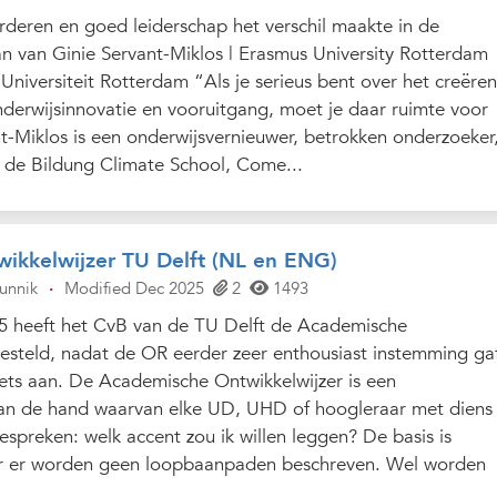
eren en goed leiderschap het verschil maakte in de
 van Ginie Servant-Miklos | Erasmus University Rotterdam
niversiteit Rotterdam “Als je serieus bent over het creëre
derwijsinnovatie en vooruitgang, moet je daar ruimte voor
t-Miklos is een onderwijsvernieuwer, betrokken onderzoeker
an de Bildung Climate School, Come...
ikkelwijzer TU Delft (NL en ENG)
unnik
·
Modified Dec 2025
2
1493
 heeft het CvB van de TU Delft de Academische
gesteld, nadat de OR eerder zeer enthousiast instemming ga
niets aan. De Academische Ontwikkelwijzer is een
aan de hand waarvan elke UD, UHD of hoogleraar met diens
spreken: welk accent zou ik willen leggen? De basis is
ar er worden geen loopbaanpaden beschreven. Wel worden