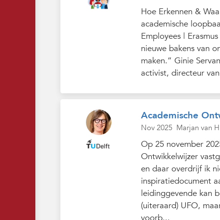
Hoe Erkennen & Waard
academische loopbaan
Employees | Erasmus U
nieuwe bakens van on
maken.” Ginie Servan
activist, directeur v
Academische Ontw
Nov 2025
Marjan van H
Op 25 november 2025
Ontwikkelwijzer vast
en daar overdrijf ik 
inspiratiedocument 
leidinggevende kan be
(uiteraard) UFO, ma
voorb...