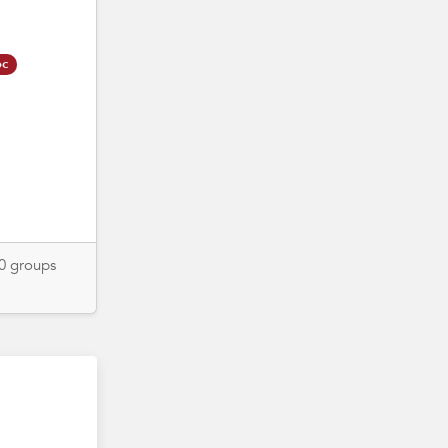
oc
20 groups