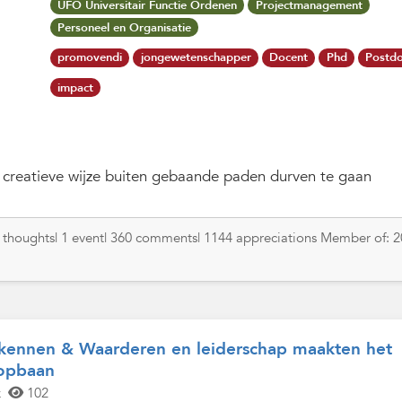
UFO Universitair Functie Ordenen
Projectmanagement
Personeel en Organisatie
promovendi
jongewetenschapper
Docent
Phd
Postd
impact
 creatieve wijze buiten gebaande paden durven te gaan
77 thoughts| 1 event| 360 comments| 1144 appreciations Member of: 
Erkennen & Waarderen en leiderschap maakten het
oopbaan
k
102