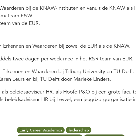
arderen bij de KNAW-instituten en vanuit de KNAW als li
rammateam E&W.
-team van de EUR.
n Erkennen en Waarderen bij zowel de EUR als de KNAW.
iddels twee dagen per week mee in het R&R team van EUR.
Erkennen en Waarderen bij Tilburg University en TU Delft.
aren Leurs en bij TU Delft door Marieke Linders.
als beleidsadviseur HR, als Hoofd P&O bij een grote facultei
s beleidsadviseur HR bij Levvel, een jeugdzorgorganisatie i
Early Career Academics
leiderschap