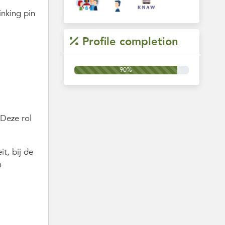
nking pin
Profile completion
90%
 Deze rol
t, bij de
n