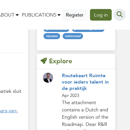
Tags
ABOUT
PUBLICATIONS
Register
Log in
promovendi
promotiepremie
nieuws
nationaal
Explore
Routekaart Ruimte
voor ieders talent in
de praktijk
tiek sluit
Apr 2023
The attachment
contains a Dutch and
ars-van-
English version of the
Roadmap. Dear R&R