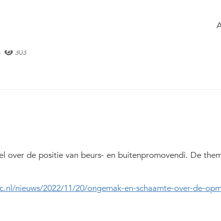
 the group
Agenda
of the group
amte over de opmars van gratis
p
303
el over de positie van beurs- en buitenpromovendi. De thema
rc.nl/nieuws/2022/11/20/ongemak-en-schaamte-over-de-opm