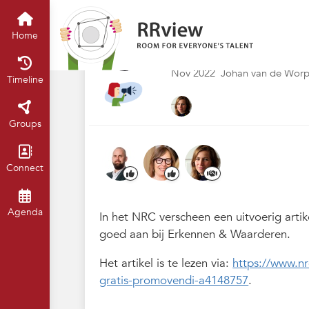
Nieuwsrubriek
Home
Timeline
of
'Ongemak en scha
Home
promovendi'
Nov 2022
Johan van de Wor
Timeline
Groups
Connect
Agenda
In het NRC verscheen een uitvoerig artik
goed aan bij Erkennen & Waarderen.
Het artikel is te lezen via:
https://www.n
gratis-promovendi-a4148757
.