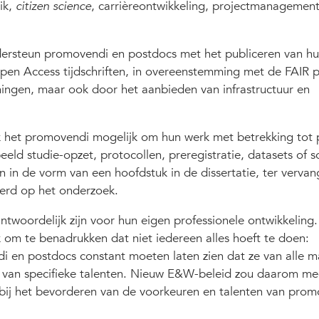
ik,
citizen science
, carrièreontwikkeling, projectmanagemen
dersteun promovendi en postdocs met het publiceren van h
Open Access tijdschriften, in overeenstemming met de FAIR p
iningen, maar ook door het aanbieden van infrastructuur en
k het promovendi mogelijk om hun werk met betrekking tot 
eeld studie-opzet, protocollen, preregistratie, datasets of s
 in de vorm van een hoofdstuk in de dissertatie, ter vervan
eerd op het onderzoek.
antwoordelijk zijn voor hun eigen professionele ontwikkeling
jk om te benadrukken dat niet iedereen alles hoeft te doen:
i en postdocs constant moeten laten zien dat ze van alle m
en van specifieke talenten. Nieuw E&W-beleid zou daarom me
es bij het bevorderen van de voorkeuren en talenten van pro