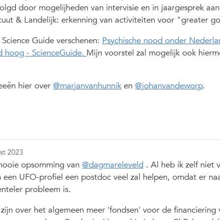
olgd door mogelijheden van intervisie en in jaargesprek aa
tuut & Landelijk: erkenning van activiteiten voor "greater g
in Science Guide verschenen:
Psychische nood onder Nederla
d hoog - ScienceGuide.
Mijn voorstel zal mogelijk ook hier
deeën hier over
@marjanvanhunnik
en
@johanvandeworp
.
st 2023
n mooie opsomming van
@dagmareleveld
. Al heb ik zelf niet
 een UFO-profiel een postdoc veel zal helpen, omdat er naa
nteler probleem is.
r zijn over het algemeen meer 'fondsen' voor de financiering