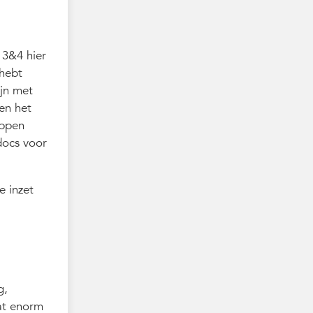
 3&4 hier
 hebt
ijn met
en het
appen
docs voor
e inzet
g,
dat enorm