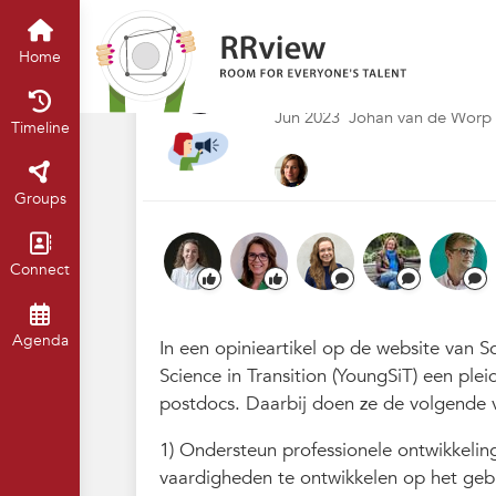
Nieuwsrubriek
Home
Timeline
of
‘Erken en waarde
Home
werk’
Jun 2023
Johan van de Worp
Timeline
Groups
Connect
Agenda
In een opinieartikel op de website va
Science in Transition (YoungSiT) een pl
postdocs. Daarbij doen ze de volgende v
1) Ondersteun professionele ontwikkeli
vaardigheden te ontwikkelen op het gebi