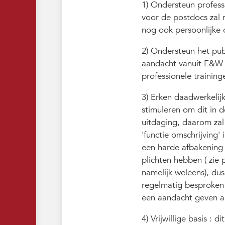
1) Ondersteun professi
voor de postdocs zal r
nog ook persoonlijke o
2) Ondersteun het publ
aandacht vanuit E&W z
professionele training
3) Erken daadwerkelij
stimuleren om dit in d
uitdaging, daarom zal
'functie omschrijving'
een harde afbakening d
plichten hebben ( zie 
namelijk weleens), dus
regelmatig besproken
een aandacht geven aa
4) Vrijwillige basis :