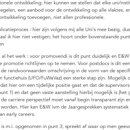
onele ontwikkeling: hier kunnen we stellen dat elke uni/insti
egelen, een aanbod voor de ontwikkeling op alle vlaktes, en
ntwikkeling toevoegen, niet allen professionele.
icatieproces : hier zijn volgens mij alle Uni's mee bezig, dus
al ik hier niet vestigen; het hoort onder bovenstaande punt 
en
k al het werk : voor promovendi is dit punt duidelijk en E&W
e promotie richtlijnen op te nemen. Voor postdocs is dit ee
 de randvoorwaarden omschrijving in de vorm van de specif
 in functiehuis (UFO/FuWaVaz) een sterke stap zijn. Mogelijk
at hier om een tijdelijke positie gaat en dat de supervisor
punt 1) en dat geen vaste aanstelling hierbij mogelijk is (het
 de carrière perspectief moet vanaf begin transparant zijn e
 worden. Hier kan E&W ivm de Jaargesprekken systematiek 
n early careers.
 dit is m.i. opgenomen in punt 3; spreekt af waar op men geev