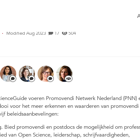
 the group
Agenda
of the group
er promovendi en postdocs voor hun
·
Modified Aug 2023
17
504
n ScienceGuide voeren Promovendi Netwerk Nederland (PNN)
eidooi voor het meer erkennen en waarderen van promovendi
ijf beleidsaanbevelingen:
ng. Bied promovendi en postdocs de mogelijkheid om profes
ed van Open Science, leiderschap, schrijfvaardigheden,