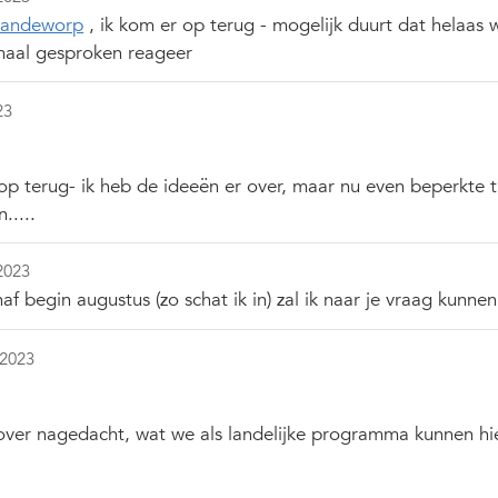
vandeworp
, ik kom er op terug - mogelijk duurt dat helaas w
maal gesproken reageer
23
 op terug- ik heb de ideeën er over, maar nu even beperkte 
.....
2023
af begin augustus (zo schat ik in) zal ik naar je vraag kunnen
 2023
 over nagedacht, wat we als landelijke programma kunnen hie