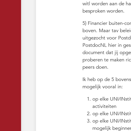
witl worden aan de ha
besproken worden.
5) Financier buiten-c
boven. Maar tav belei
uitgezocht voor Postdo
PostdocNL hier in ges
document dat jij opg
proberen te maken ric
peers doen.
Ik heb op de 5 bovens
mogelijk vooral in:
op elke UNI/INsti
activiteiten
op elke UNI/INsti
op elke UNI/INsti
mogelijk beginnen