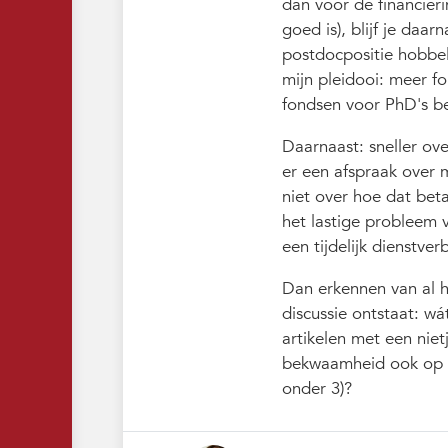
dan voor de financier
goed is), blijf je daa
postdocpositie hobbel
mijn pleidooi: meer f
fondsen voor PhD's b
Daarnaast: sneller ove
er een afspraak over m
niet over hoe dat bet
het lastige probleem 
een tijdelijk dienstver
Dan erkennen van al he
discussie ontstaat: wá
artikelen met een nie
bekwaamheid ook op 
onder 3)?