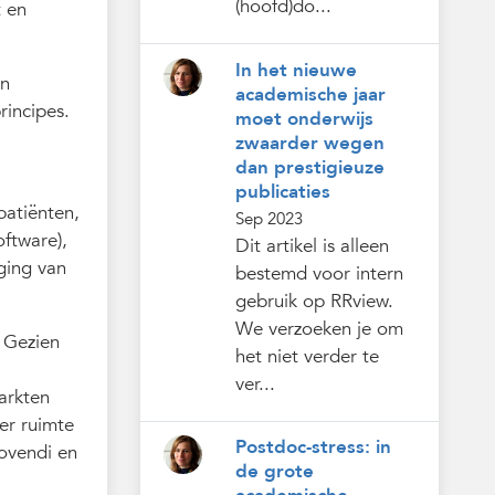
(hoofd)do...
t en
In het nieuwe
un
academische jaar
rincipes.
moet onderwijs
zwaarder wegen
dan prestigieuze
publicaties
patiënten,
Sep 2023
oftware),
Dit artikel is alleen
ging van
bestemd voor intern
gebruik op RRview.
We verzoeken je om
. Gezien
het niet verder te
ver...
arkten
er ruimte
Postdoc-stress: in
movendi en
de grote