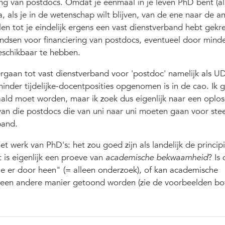
ing van postdocs. Omdat je éénmaal in je leven PhD bent (al
rna, als je in de wetenschap wilt blijven, van de ene naar de a
en tot je eindelijk ergens een vast dienstverband hebt gek
ondsen voor financiering van postdocs, eventueel door mind
eschikbaar te hebben.
rgaan tot vast dienstverband voor 'postdoc' namelijk als UD
inder tijdelijke-docentposities opgenomen is in de cao. Ik 
aald moet worden, maar ik zoek dus eigenlijk naar een oplos
van die postdocs die van uni naar uni moeten gaan voor ste
band.
t werk van PhD's: het zou goed zijn als landelijk de principi
t is eigenlijk een proeve van
academische bekwaamheid
? Is
tje er door heen" (= alleen onderzoek), of kan academische
een andere manier getoond worden (zie de voorbeelden b