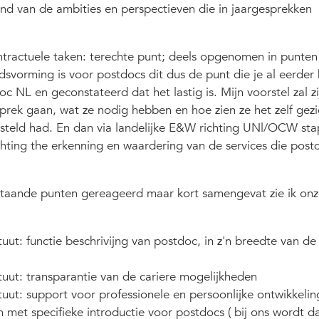
nd van de ambities en perspectieven die in jaargesprekken
ontractuele taken: terechte punt; deels opgenomen in punten
dsvorming is voor postdocs dit dus de punt die je al eerder
c NL en geconstateerd dat het lastig is. Mijn voorstel zal z
prek gaan, wat ze nodig hebben en hoe zien ze het zelf gezi
esteld had. En dan via landelijke E&W richting UNl/OCW st
hting the erkenning en waardering van de services die post
taande punten gereageerd maar kort samengevat zie ik onz
tuut: functie beschrivijng van postdoc, in z'n breedte van de
tuut: transparantie van de cariere mogelijkheden
tuut: support voor professionele en persoonlijke ontwikkelin
 met specifieke introductie voor postdocs ( bij ons wordt 