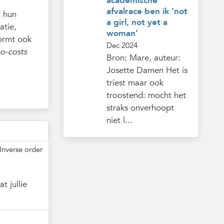
academische
afvalrace ben ik ‘not
t hun
a girl, not yet a
atie,
woman’
vormt ook
Dec 2024
o-costs
Bron: Mare, auteur:
Josette Damen Het is
triest maar ook
troostend: mocht het
straks onverhoopt
niet l...
Inverse order
t jullie