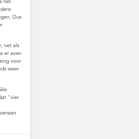
s het
ndere
regen. Dus
er
, net als
ga er even
sing voor
eds weer
ële
 dat "vier
ovenaan