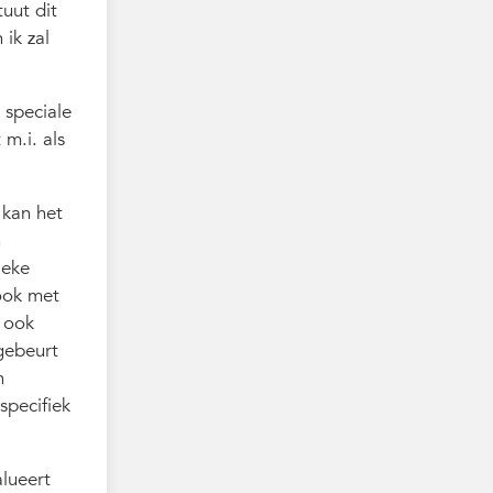
tuut dit
 ik zal
 speciale
m.i. als
 kan het
n
ieke
 ook met
s ook
 gebeurt
n
specifiek
alueert