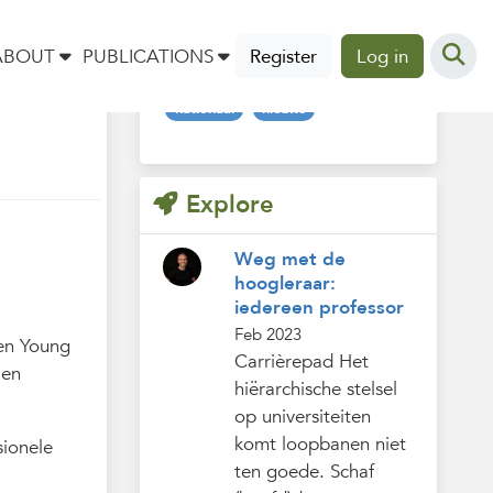
Tags
ABOUT
PUBLICATIONS
Register
Log in
nationaal
nieuws
Explore
Weg met de
hoogleraar:
iedereen professor
Feb 2023
 en Young
Carrièrepad Het
 en
hiërarchische stelsel
op universiteiten
komt loopbanen niet
sionele
ten goede. Schaf