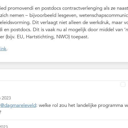
 Bied promovendi en postdocs contractverlenging als ze naas
 zich nemen – bijvoorbeeld lesgeven, wetenschapscommunic
eleidsvorming. Dit verlaagt niet alleen de werkdruk, maar 
 en postdocs. Dit is vaak nu al mogelijk door middel van ‘
n
cier (bijv. EU, Hartstichting, NWO) toepast.
link
.
e 2023
n
@dagmareleveld
: welke rol zou het landelijke programma wa
?
2023