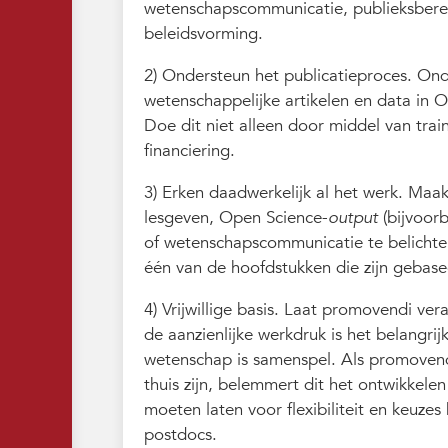
wetenschapscommunicatie, publieksbere
beleidsvorming.
2) Ondersteun het publicatieproces. On
wetenschappelijke artikelen en data in 
Doe dit niet alleen door middel van tra
financiering.
3) Erken daadwerkelijk al het werk. Maa
lesgeven, Open Science-
output
(bijvoorb
of wetenschapscommunicatie te belichten
één van de hoofdstukken die zijn gebas
4) Vrijwillige basis. Laat promovendi ver
de aanzienlijke werkdruk is het belangri
wetenschap is samenspel. Als promovend
thuis zijn, belemmert dit het ontwikkel
moeten laten voor flexibiliteit en keuz
postdocs.