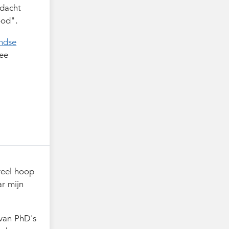
ndacht
ood".
ndse
mee
 veel hoop
r mijn
 van PhD's