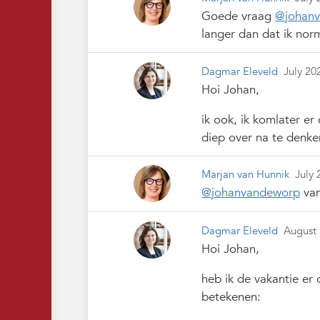
Goede vraag
@johan
langer dan dat ik nor
Dagmar Eleveld
July 20
Hoi Johan,
ik ook, ik komlater er
diep over na te denken
Marjan van Hunnik
July 
@johanvandeworp
van
Dagmar Eleveld
August
Hoi Johan,
heb ik de vakantie er
betekenen: