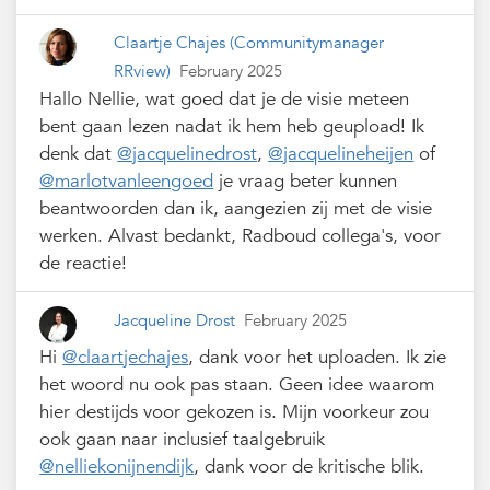
Claartje Chajes
(Communitymanager
RRview)
February 2025
Hallo Nellie, wat goed dat je de visie meteen
bent gaan lezen nadat ik hem heb geupload! Ik
denk dat
@jacquelinedrost
,
@jacquelineheijen
of
@marlotvanleengoed
je vraag beter kunnen
beantwoorden dan ik, aangezien zij met de visie
werken. Alvast bedankt, Radboud collega's, voor
de reactie!
Jacqueline Drost
February 2025
Hi
@claartjechajes
, dank voor het uploaden. Ik zie
het woord nu ook pas staan. Geen idee waarom
hier destijds voor gekozen is. Mijn voorkeur zou
ook gaan naar inclusief taalgebruik
@nelliekonijnendijk
, dank voor de kritische blik.