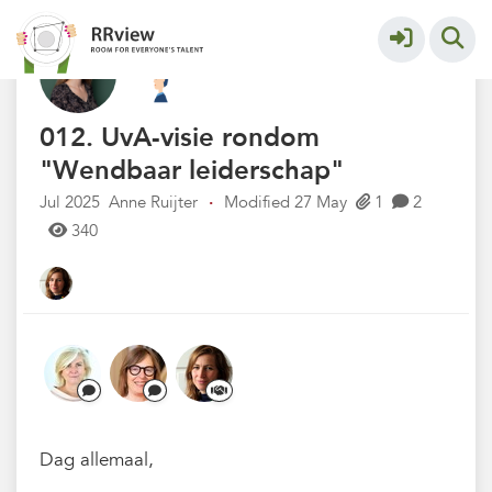
Kennisbank // Knowledge Base
More
012. UvA-visie rondom
"Wendbaar leiderschap"
Jul 2025
Anne Ruijter
·
Modified 27 May
1
2
340
Dag allemaal,