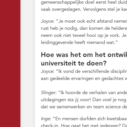
gemeenschappelijke doel eerst heel duid
vaak overgeslagen. Vervolgens stel je k
Joyce
:
Je moet ook echt afstand nemen. 
rust heb je nodig, dan komen de helder
neem ook niet teveel hooi op je vork. Je
leidinggevende heeft niemand wat.
Hoe was het om het ontwikk
universiteit te doen?
Joyce
:
Ik vond de verschillende discipli
aan gedeelde ervaringen en gedachtes w
Slinger
:
Ik hoorde de verhalen van ande
uitdagingen sta jij voor! Dan voel je no
dat we samenwerken en team science d
Inge
:
En mensen durfden zich kwetsbaar
check-in. Hoe gaat het met iedereen? Da