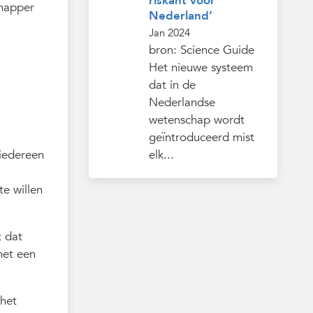
riskant voor
chapper
Nederland’
Jan 2024
bron: Science Guide
Het nieuwe systeem
dat in de
Nederlandse
wetenschap wordt
geïntroduceerd mist
 iedereen
elk...
e willen
t dat
met een
 het