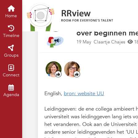
Nieuwsrubriek
Home
Timeline
of
“Een goede manag
Home
echt een eyeopene
over beginnen me
Timeline
19 May
Claartje Chajes
1
Groups
Connect
English,
bron: website UU
Agenda
Leidinggeven: de ene collega ambieert h
universiteit was leidinggeven lang iets v
het veranderen. Ook aan de Universitei
andere senior leidinggevenden het ‘UU L