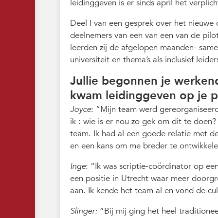
leidinggeven is er sinds april het verplic
Deel I van een gesprek over het nieuwe 
deelnemers van een van een van de pil
leerden zij de afgelopen maanden- same
universiteit en thema’s als inclusief lei
Jullie begonnen je werkend
kwam leidinggeven op je 
Joyce
:
Mijn team werd gereorganiseerd 
ik : wie is er nou zo gek om dit te do
team. Ik had al een goede relatie met de
en een kans om me breder te ontwikkele
Inge
:
Ik was scriptie-coördinator op ee
een positie in Utrecht waar meer doorg
aan. Ik kende het team al en vond de cul
Slinger:
Bij mij ging het heel tradition