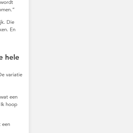
 wordt
komen.
jk. Die
ken. En
e hele
De variatie
 wat een
 Ik hoop
t een