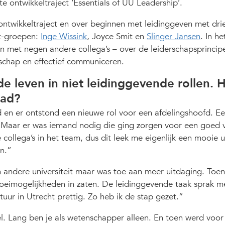
hte ontwikkeltraject ‘Essentials of UU Leadership’.
ontwikkeltraject en over beginnen met leidinggeven met dri
ot-groepen:
Inge Wissink
, Joyce Smit en
Slinger Jansen
. In he
n met negen andere collega’s – over de leiderschapsprincip
derschap en effectief communiceren.
e leven in niet leidinggevende rollen. 
pad?
en er ontstond een nieuwe rol voor een afdelingshoofd. Ee
en? Maar er was iemand nodig die ging zorgen voor een goed
 collega’s in het team, dus dit leek me eigenlijk een mooie 
n.
n andere universiteit maar was toe aan meer uitdaging. Toen
roeimogelijkheden in zaten. De leidinggevende taak sprak 
tuur in Utrecht prettig. Zo heb ik de stap gezet.
eel. Lang ben je als wetenschapper alleen. En toen werd voor