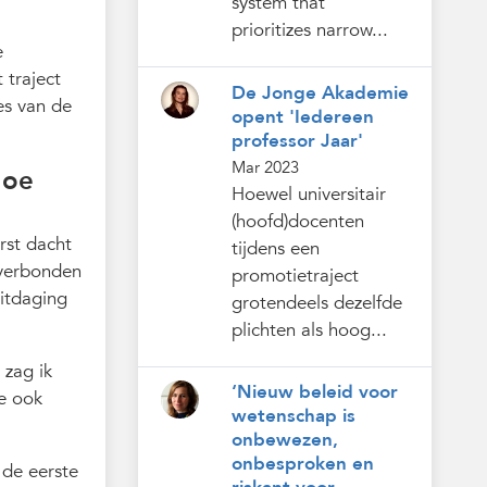
system that
prioritizes narrow...
e
t traject
De Jonge Akademie
es van de
opent 'Iedereen
professor Jaar'
Mar 2023
Hoe
Hoewel universitair
(hoofd)docenten
rst dacht
tijdens een
 verbonden
promotietraject
uitdaging
grotendeels dezelfde
plichten als hoog...
 zag ik
‘Nieuw beleid voor
me ook
wetenschap is
onbewezen,
onbesproken en
 de eerste