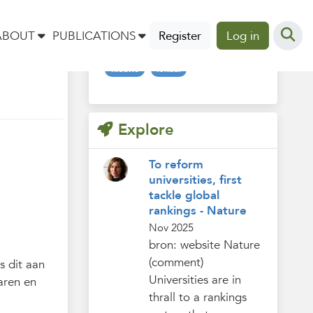
Tags
ABOUT
PUBLICATIONS
Register
Log in
nieuws
lokaal
Explore
To reform
universities, first
tackle global
rankings - Nature
Nov 2025
bron: website Nature
(comment)
s dit aan
Universities are in
aren en
thrall to a rankings