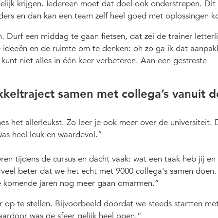
elijk krijgen. Iedereen moet dat doel ook onderstrepen. Dit
aders en dan kan een team zelf heel goed met oplossingen 
Durf een middag te gaan fietsen, dat zei de trainer letterli
e ideeën en de ruimte om te denken: oh zo ga ik dat aanpak
 kunt niet alles in één keer verbeteren. Aan een gestreste
eltraject samen met collega’s vanuit d
nes het allerleukst. Zo leer je ook meer over de universiteit. 
as heel leuk en waardevol.
ren tijdens de cursus en dacht vaak: wat een taak heb jij en
g veel beter dat we het echt met 9000 collega's samen doen.
e komende jaren nog meer gaan omarmen.
 op te stellen. Bijvoorbeeld doordat we steeds startten me
ardoor was de sfeer gelijk heel open.