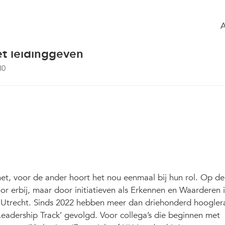
 the group
Agenda
of the group
er lost geen problemen op. Dat was
r” Universiteit Utrecht - een gesprek
t leidinggeven
80
et, voor de ander hoort het nou eenmaal bij hun rol. Op de
oor erbij, maar door initiatieven als Erkennen en Waarderen i
t Utrecht. Sinds 2022 hebben meer dan driehonderd hoogler
eadership Track’ gevolgd. Voor collega’s die beginnen met