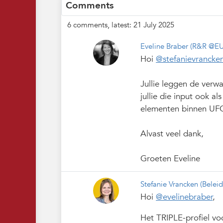
Comments
6 comments, latest: 21 July 2025
Eveline Braber
(R&R @EU
Hoi
@stefanievrancke
Jullie leggen de verwa
jullie die input ook a
elementen binnen UFO
Alvast veel dank,
Groeten Eveline
Stefanie Vrancken
(Belei
Hoi
@evelinebraber
,
Het TRIPLE-profiel vo