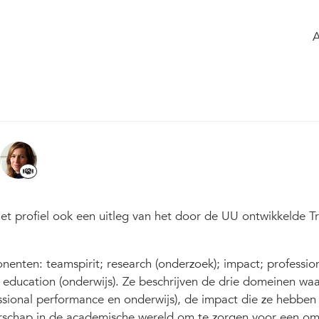
ome
Timeline
of the group
Glossary
ringsprofiel en procedure hoogleraar I
Modified Sep 2025
2
6
1327
et profiel ook een uitleg van het door de UU ontwikkelde Tr
enten: teamspirit; research (onderzoek); impact; professio
n education (onderwijs). Ze beschrijven de drie domeinen w
ssional performance en onderwijs), de impact die ze hebben
erschap in de academische wereld om te zorgen voor een o