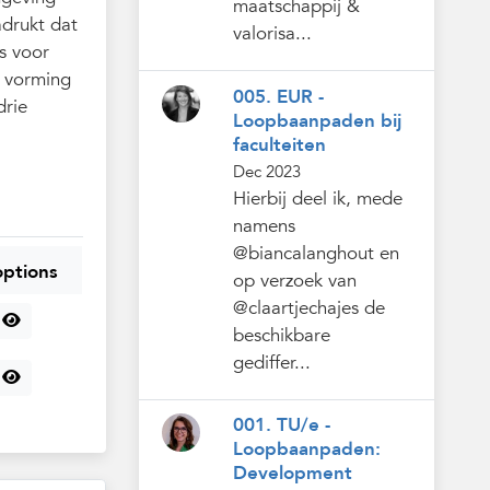
maatschappij &
adrukt dat
valorisa...
s voor
e vorming
005. EUR -
drie
Loopbaanpaden bij
faculteiten
Dec 2023
Hierbij deel ik, mede
namens
@biancalanghout en
options
op verzoek van
@claartjechajes de
beschikbare
gediffer...
001. TU/e -
Loopbaanpaden:
Development