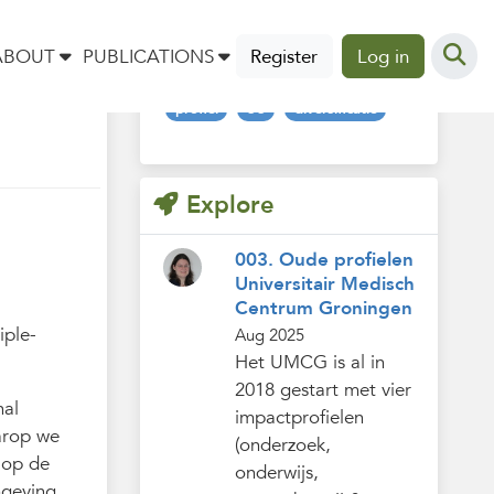
Tags
ABOUT
PUBLICATIONS
Register
Log in
profiel
UU
diversificatie
Explore
003. Oude profielen
Universitair Medisch
Centrum Groningen
iple-
Aug 2025
Het UMCG is al in
2018 gestart met vier
nal
impactprofielen
aarop we
(onderzoek,
 op de
onderwijs,
mgeving