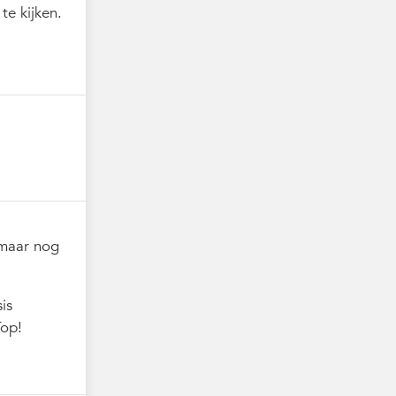
e kijken.
 maar nog
is
Top!