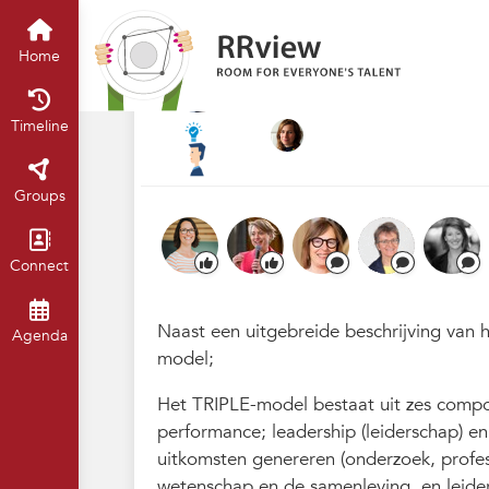
Kennisbank // Knowledge Base
H
004. UU - Bevorde
Home
Apr 2023
Stefanie Vrancken
·
Timeline
Groups
Connect
Naast een uitgebreide beschrijving van h
Agenda
model;
Het TRIPLE-model bestaat uit zes compon
performance; leadership (leiderschap) e
uitkomsten genereren (onderzoek, profe
wetenschap en de samenleving, en leid