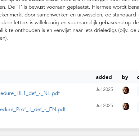
en. De ‘T’ is bewust vooraan geplaatst. Hiermee wordt ben
 gekenmerkt door samenwerken en uitwisselen, de standaard i
ere letters is willekeurig en voornamelijk gebaseerd op d
k te onthouden is en verwijst naar iets drieledigs (bijv. de 
en).
added
by
Jul 2025
ocedure_HL1_def_-_NL.pdf
Jul 2025
cedure_Prof_1_def_-_EN.pdf