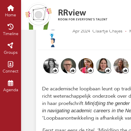
Kennisbank // Knowledge Base
H
‘Het merendeel va
Home
ideale loopbaan i
Apr 2024
Claartje Chajes
·
Timeline
Groups
Connect
De academische loopbaan leunt op tradit
Agenda
richt wetenschappelijk onderzoek over d
in haar proefschrift
Min(d)ing the gender
in navigating academic careers in the N
‘Loopbaanontwikkeling is afhankelijk va
Eerst maar eens de titel. ‘Min(d)ing th