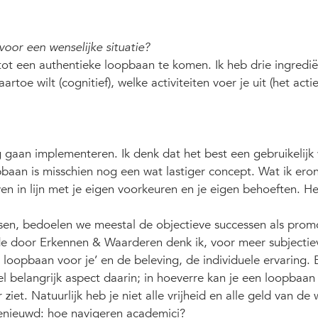
oor een wenselijke situatie?
tot een authentieke loopbaan te komen. Ik heb drie ingredi
toe wilt (cognitief), welke activiteiten voer je uit (het acti
gaan implementeren. Ik denk dat het best een gebruikelijk
pbaan is misschien nog een wat lastiger concept. Wat ik ero
n in lijn met je eigen voorkeuren en je eigen behoeften. He
en, bedoelen we meestal de objectieve successen als prom
ede door Erkennen & Waarderen denk ik, voor meer subjectie
e loopbaan voor je’ en de beleving, de individuele ervaring.
l belangrijk aspect daarin; in hoeverre kan je een loopbaan
 ziet. Natuurlijk heb je niet alle vrijheid en alle geld van d
 benieuwd: hoe navigeren academici?