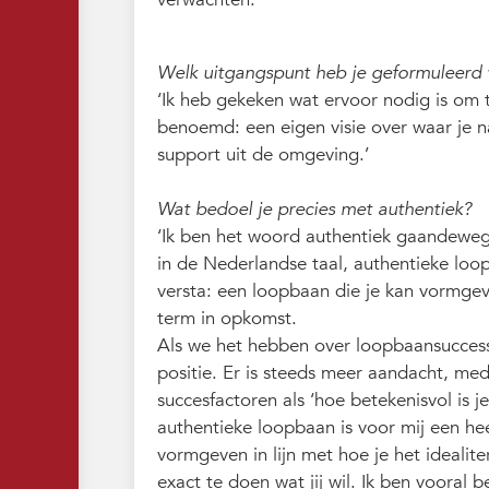
Welk uitgangspunt heb je geformuleerd v
‘Ik heb gekeken wat ervoor nodig is om 
benoemd: een eigen visie over waar je naar
support uit de omgeving.’
Wat bedoel je precies met authentiek?
‘Ik ben het woord authentiek gaandeweg 
in de Nederlandse taal, authentieke loo
versta: een loopbaan die je kan vormgeve
term in opkomst.
Als we het hebben over loopbaansuccess
positie. Er is steeds meer aandacht, m
succesfactoren als ‘hoe betekenisvol is j
authentieke loopbaan is voor mij een hee
vormgeven in lijn met hoe je het idealiter
exact te doen wat jij wil. Ik ben vooral