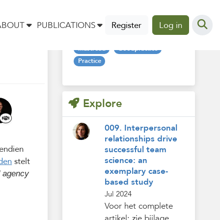
Tags
ABOUT
PUBLICATIONS
Register
Log in
mustread
Goodpractice
Practice
Explore
009. Interpersonal
relationships drive
vendien
successful team
science: an
den
stelt
exemplary case-
d agency
based study
Jul 2024
Voor het complete
artikel: zie bijlage