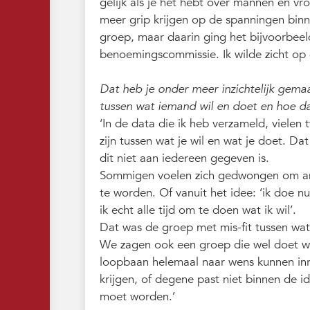
gelijk als je het hebt over mannen en v
meer grip krijgen op de spanningen bin
groep, maar daarin ging het bijvoorbee
benoemingscommissie. Ik wilde zicht op 
Dat heb je onder meer inzichtelijk gemaakt
tussen wat iemand wil en doet en hoe da
‘In de data die ik heb verzameld, vielen 
zijn tussen wat je wil en wat je doet. Da
dit niet aan iedereen gegeven is.
Sommigen voelen zich gedwongen om and
te worden. Of vanuit het idee: ‘ik doe n
ik echt alle tijd om te doen wat ik wil’.
Dat was de groep met mis-fit tussen wat
We zagen ook een groep die wel doet wa
loopbaan helemaal naar wens kunnen inr
krijgen, of degene past niet binnen de 
moet worden.’