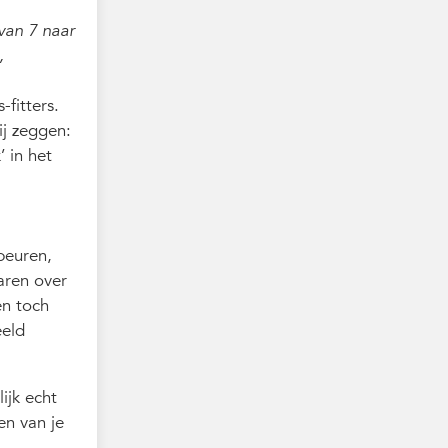
 van 7 naar
,
fitters.
ij zeggen:
 in het
beuren,
aren over
en toch
eeld
lijk echt
ren van je