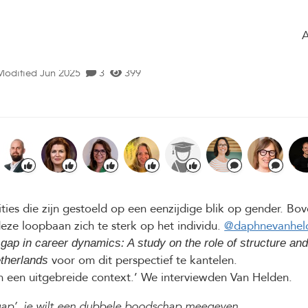
ome
Timeline
of the group
Glossary
n de carrières is a-typisch, de huidige
s een mythe’
Modified Jun 2025
3
399
ies die zijn gestoeld op een eenzijdige blik op gender. Bo
eze loopbaan zich te sterk op het individu.
@daphnevanhel
 gap in career dynamics: A study on the role of structure an
voor om dit perspectief te kantelen.
etherlands
n een uitgebreide context.’ We interviewden Van Helden.
e gap’, je wilt een dubbele boodschap meegeven.