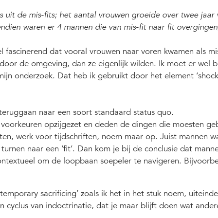
s uit de mis-fits; het aantal vrouwen groeide over twee jaar
ndien waren er 4 mannen die van mis-fit naar fit overgingen
el fascinerend dat vooral vrouwen naar voren kwamen als mis-
oor de omgeving, dan ze eigenlijk wilden. Ik moet er wel b
mijn onderzoek. Dat heb ik gebruikt door het element ‘shock’
e teruggaan naar een soort standaard status quo.
 voorkeuren opzijgezet en deden de dingen die moesten ge
ten, werk voor tijdschriften, noem maar op. Juist mannen w
 turnen naar een ‘fit’. Dan kom je bij de conclusie dat mann
ontextueel om de loopbaan soepeler te navigeren. Bijvoorb
 ‘temporary sacrificing’ zoals ik het in het stuk noem, uiteinde
 een cyclus van indoctrinatie, dat je maar blijft doen wat ande