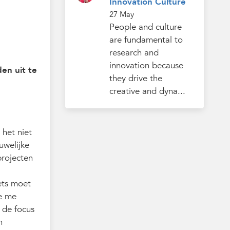
Innovation Culture
27 May
People and culture
are fundamental to
research and
innovation because
den uit te
they drive the
creative and dyna...
 het niet
uwelijke
projecten
ets moet
de me
 de focus
n