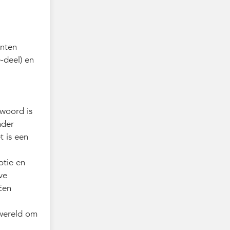
ënten
e-deel) en
 woord is
nder
t is een
otie en
ve
 Een
e wereld om