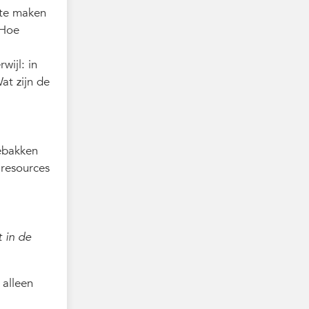
e te maken
 Hoe
wijl: in
at zijn de
gebakken
 resources
t in de
 alleen