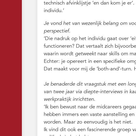
technisch afvinklijstje ‘en dan kom je er’
individu.’
Je vond het van wezenlijk belang om vo
perspectief.
‘Die nadruk op het individu gaat over ‘e
functioneren? Dat vertaalt zich bijvoorb
waarin wordt
getweekt
naar skills om ma
Echter: je opereert in een specifieke o
Dat maakt voor mij de ‘both-and’-turn. 
Je benaderde dit vraagstuk met een long
van twee jaar via diepte-interviews in
werkpraktijk inrichtten.
‘Ik ben bewust naar de midcareers gegaa
hebben immers een vaste aanstelling en zi
worden. Maar zo eenvoudig is het niet.
Ik vind dit ook een fascinerende groep v