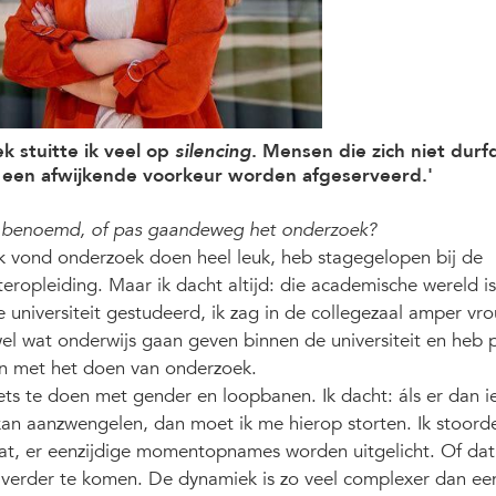
k stuitte ik veel op
silencing
. Mensen die zich niet durf
j een afwijkende voorkeur worden afgeserveerd.'
bt benoemd, of pas gaandeweg het onderzoek?
 Ik vond onderzoek doen heel leuk, heb stagegelopen bij de
ropleiding. Maar ik dacht altijd: die academische wereld is
 universiteit gestudeerd, ik zag in de collegezaal amper vro
wel wat onderwijs gaan geven binnen de universiteit en heb 
n met het doen van onderzoek.
ets te doen met gender en loopbanen. Ik dacht: áls er dan i
 kan aanzwengelen, dan moet ik me hierop storten. Ik stoor
t, er eenzijdige momentopnames worden uitgelicht. Of dat
 verder te komen. De dynamiek is zo veel complexer dan ee