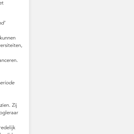
et
nd’
 kunnen
ersiteiten,
anceren.
periode
ien. Zij
oogleraar
redelijk