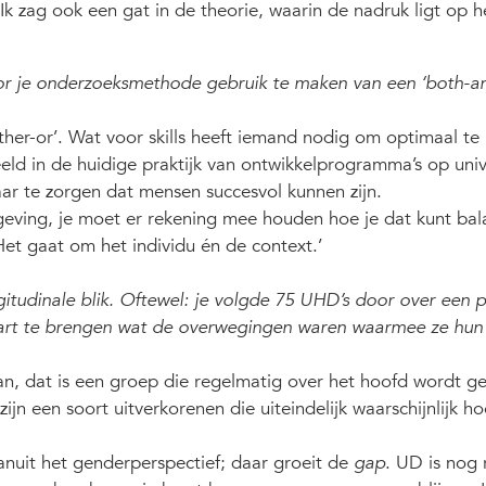
. Ik zag ook een gat in de theorie, waarin de nadruk ligt op h
or je onderzoeksmethode gebruik te maken van een ‘both-a
ither-or’. Wat voor skills heeft iemand nodig om optimaal te
eeld in de huidige praktijk van ontwikkelprogramma’s op univ
ar te zorgen dat mensen succesvol kunnen zijn.
mgeving, je moet er rekening mee houden hoe je dat kunt bal
Het gaat om het individu én de context.’
itudinale blik. Oftewel: je volgde 75 UHD’s door over een 
 kaart te brengen wat de overwegingen waren waarmee ze hun
n, dat is een groep die regelmatig over het hoofd wordt gez
jn een soort uitverkorenen die uiteindelijk waarschijnlijk h
anuit het genderperspectief; daar groeit de
gap
. UD is nog 