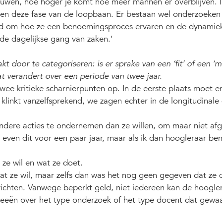
rouwen, hoe hoger je komt hoe meer mannen er overblijven. I
nen deze fase van de loopbaan. Er bestaan wel onderzoeken
ld om hoe ze een benoemingsproces ervaren en de dynamiek
de dagelijkse gang van zaken.’
 door te categoriseren: is er sprake van een ‘fit’ of een ‘mi
t verandert over een periode van twee jaar.
twee kritieke scharnierpunten op. In de eerste plaats moet er 
t klinkt vanzelfsprekend, we zagen echter in de longitudinale
ere acties te ondernemen dan ze willen, om maar niet af
u even dit voor een paar jaar, maar als ik dan hoogleraar be
 ze wil en wat ze doet.
t ze wil, maar zelfs dan was het nog geen gegeven dat ze 
ichten. Vanwege beperkt geld, niet iedereen kan de hoogle
ideeën over het type onderzoek of het type docent dat gewa