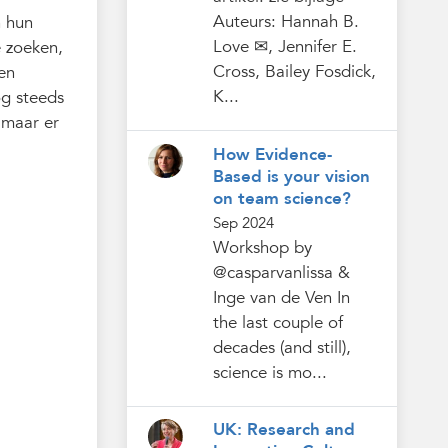
Auteurs: Hannah B.
n hun
Love ✉, Jennifer E.
e zoeken,
Cross, Bailey Fosdick,
en
K...
g steeds
 maar er
How Evidence-
Based is your vision
on team science?
Sep 2024
Workshop by
@casparvanlissa &
Inge van de Ven In
the last couple of
decades (and still),
science is mo...
UK: Research and