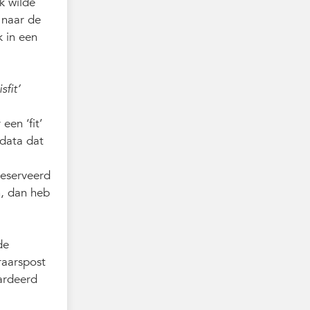
k wilde
 naar de
 in een
sfit’
een ‘fit’
 data dat
geserveerd
n, dan heb
de
raarspost
ardeerd