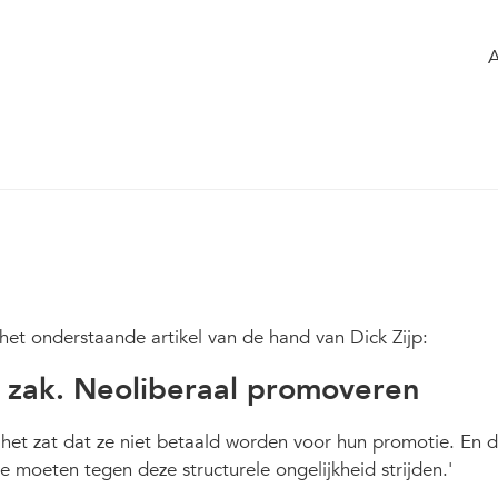
 the group
Agenda
of the group
t eigen zak. Neoliberaal promoveren'
p
351
t onderstaande artikel van de hand van Dick Zijp:
n zak. Neoliberaal promoveren
n het zat dat ze niet betaald worden voor hun promotie. En d
e moeten tegen deze structurele ongelijkheid strijden.'