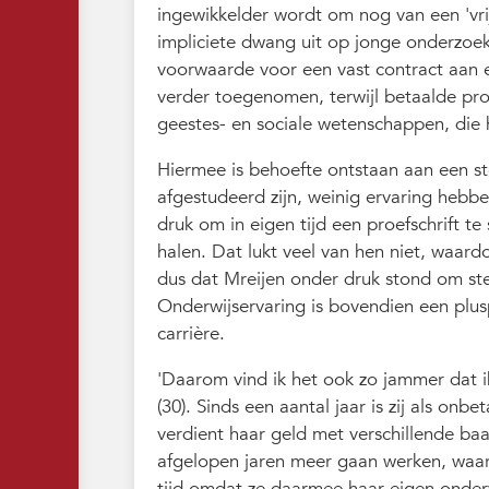
ingewikkelder wordt om nog van een 'vrij
impliciete dwang uit op jonge onderzoek
voorwaarde voor een vast contract aan ee
verder toegenomen, terwijl betaalde pro
geestes- en sociale wetenschappen, die 
Hiermee is behoefte ontstaan aan een st
afgestudeerd zijn, weinig ervaring hebbe
druk om in eigen tijd een proefschrift t
halen. Dat lukt veel van hen niet, waard
dus dat Mreijen onder druk stond om stee
Onderwijservaring is bovendien een plus
carrière.
'Daarom vind ik het ook zo jammer dat i
(30). Sinds een aantal jaar is zij als o
verdient haar geld met verschillende baa
afgelopen jaren meer gaan werken, waar
tijd omdat ze daarmee haar eigen onder