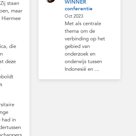
WINNER
Zij staan
conferentie
ioen, maar
Oct 2023
. Hiermee
Met als centrale
thema om de
verbinding op het
ca, die
gebied van
In
onderzoek en
at deze
onderwijs tussen
e
Indonesië en ...
mboldt
s
sitaire
onge
 had in
ndertussen
nschappers