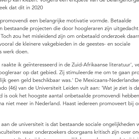
ek dat dit in 2020
 promovendi een belangrijke motivatie vormde. Betaalde
n bestaande projecten die door hoogleraren zijn uitgedacht
r. Toch zou het misleidend zijn om onbetaald onderzoek daar
k vooral de kleinere vakgebieden in de geestes- en sociale
s werk doen.
raakte ik geïnteresseerd in de Zuid-Afrikaanse literatuur', ve
oogleraar op dat gebied. Zij stimuleerde me om te gaan p
nlijk geen geld beschikbaar was.' De Mexicaans-Nederlandse
(46) van de Universiteit Leiden vult aan: 'Wat je ziet is d
d is ook het hoogste aantal onbetaalde promovendi hebben
jna niet meer in Nederland. Haast iedereen promoveert bij o
an de universiteit is dat bestaande sociale ongelijkheden
aculteiten waar onderzoekers doorgaans kritisch zijn over on