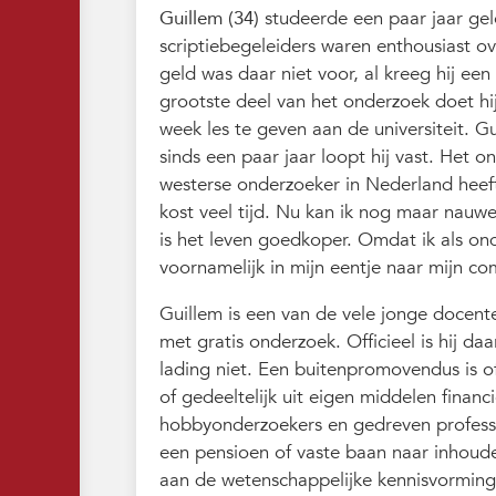
Guillem (34)
studeerde een paar jaar gel
scriptiebegeleiders waren enthousiast 
geld was daar niet voor, al kreeg hij een
grootste deel van het onderzoek doet hij
week les te geven aan de universiteit. Gu
sinds een paar jaar loopt hij vast. Het 
westerse onderzoeker in Nederland heeft
kost veel tijd. Nu kan ik nog maar nauwe
is het leven goedkoper. Omdat ik als o
voornamelijk in mijn eentje naar mijn co
Guillem is een van de vele jonge docent
met gratis onderzoek. Officieel is hij 
lading niet. Een buitenpromovendus is of
of gedeeltelijk uit eigen middelen finan
hobbyonderzoekers en gedreven professi
een pensioen of vaste baan naar inhoude
aan de wetenschappelijke kennisvorming.