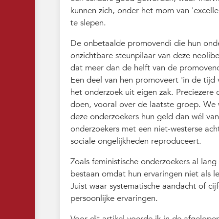
kunnen zich, onder het mom van 'excelle
te slepen.
De onbetaalde promovendi die hun onder
onzichtbare steunpilaar van deze neolibera
dat meer dan de helft van de promovend
Een deel van hen promoveert 'in de tijd 
het onderzoek uit eigen zak. Preciezere 
doen, vooral over de laatste groep. We
deze onderzoekers hun geld dan wél van
onderzoekers met een niet-westerse ach
sociale ongelijkheden reproduceert.
Zoals feministische onderzoekers al lan
bestaan omdat hun ervaringen niet als 
Juist waar systematische aandacht of cij
persoonlijke ervaringen.
Voor dit artikel voerde ik in de afgelop