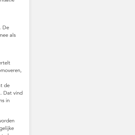
. De
mee als
rtelt
romoveren,
at de
. Dat vind
ns in
 worden
gelijke