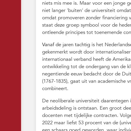
niets mis mee is. Maar voor een jonge ge
niet langer 'buiten' de universiteit omd
omdat promoveren zonder financiering v
staat deze groep symbool voor de heden
ontleende principes tot toenemende conc
Vanaf de jaren tachtig
is het Nederlandse
gekenmerkt wordt door internationaliseri
internationaal verband heeft de Amerik
ontwikkeling tot de ondergang van de kla
negentiende eeuw bedacht door de Duit
(1767-1835), gaat uit van academische v
combineert.
De neoliberale universiteit daarentegen 
arbeidsdeling is ontstaan. Een groot d
docenten met tijdelijke contracten. Volg
2022 maar liefst 53 procent van de (unive
een schaars goed geworden, waar indiv