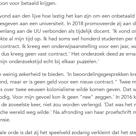
oon voor betaald krijgen.
ond aan den lijve hoe lastig het kan zijn om een onbetaald
sgeven aan een universiteit. In 2018 promoveerde zij aan 
renlang aan de UU verbonden als tijdelijk docent. 'Ik vond o
kte al mijn tijd op. Ik had soms wel honderd studenten per t
contract. Ik kreeg een onderwijsaanstelling voor een jaar, w
 dus kreeg geen vast contract.' Het onderzoek deed ze ernaa
n onderzoekstijd echt bij elkaar puzzelen.'
te weinig zekerheid te bieden. 'In beoordelingsgesprekken kr
kend, maar er is geen geld voor een nieuw contract." Twee
sus over twee eeuwen kolonialisme wilde komen geven. Dat w
nodig. Voor mijn gevoel kon ik geen "nee" zeggen.' In 2016 
r de zoveelste keer, niet zou worden verlengd. 'Dat was he
sche wereld weg wilde.' Na afronding van haar proefschrift 
nsie.
le orde is dat zij het speelveld zodanig verkleint dat het st