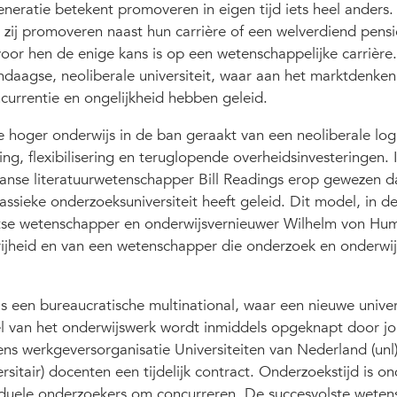
neratie betekent promoveren in eigen tijd iets heel anders. 
at zij promoveren naast hun carrière of een welverdiend pens
oor hen de enige kans is op een wetenschappelijke carrière
daagse, neoliberale universiteit, waar aan het marktdenken
urrentie en ongelijkheid hebben geleid.
 hoger onderwijs in de ban geraakt van een neoliberale logi
ng, flexibilisering en teruglopende overheidsinvesteringen. 
aanse literatuurwetenschapper Bill Readings erop gewezen d
ssieke onderzoeksuniversiteit heeft geleid. Dit model, in d
se wetenschapper en onderwijsvernieuwer Wilhelm von Hu
rijheid en van een wetenschapper die onderzoek en onderwij
is een bureaucratische multinational, waar een nieuwe univer
eel van het onderwijswerk wordt inmiddels opgeknapt door j
ens werkgeversorganisatie Universiteiten van Nederland (unl)
rsitair) docenten een tijdelijk contract. Onderzoekstijd is o
iduele onderzoekers om concurreren. De succesvolste wete