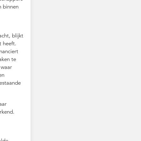
n binnen
cht, blijkt
 heeft.
nanciert
aken te
 waar
en
bestaande
aar
rkend.
alde