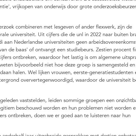
ntie', vrijkopen van onderwijs door grote onderzoeksbeurze
zoek combineren met lesgeven of ander flexwerk, zijn de
le universiteit. Uit cijfers die de unl in 2022 naar buiten bra
i aan Nederlandse universiteiten geen arbeidsovereenkomst
van de baas' of ontvangt een studiebeurs. Zestien procent fi
cijfers ontbreken, waardoor het lastig is om algemene uitspr
 weten bijvoorbeeld niet hoe deze groep is samengesteld en
daan halen. Wel lijken vrouwen, eerste-generatiestudenten 
tergrond oververtegenwoordigd, waardoor de universiteit 
g geleden vaststelden, leiden sommige groepen een onzichtb
legitiem beschouwd worden en hun problemen niet worden e
fers ontbreken, doen we er goed aan te luisteren naar hun
en anderhalf jaar uitgebreide gesprekken met dertien onbeta