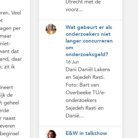
Utrecht met de
voorz...
ren. Veel
et
Wat gebeurt er als
dagen per
onderzoekers niet
, maar
langer concurreren
niet-
om
 want dat
onderzoeksgeld?
land, daar
16 Jun
 zit ik
Dani Daniël Lakens
en Sajedeh Rasti.
Foto: Bart van
ineert
Overbeeke TU/e-
ijk de
onderzoekers
ft geheel
Sajedeh Rasti en
erde
Danië...
r naast
leveren
E&W in talkshow
 beginsel