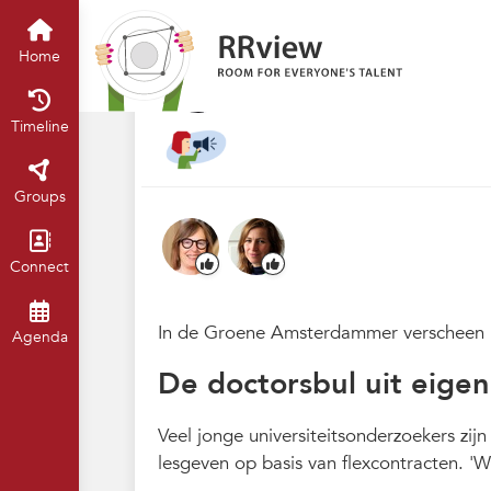
Nieuwsrubriek
Home
Timeline
of
'De doctorsbul ui
Home
May 2024
Johan van de Wor
Timeline
Groups
Connect
In de Groene Amsterdammer verscheen he
Agenda
De doctorsbul uit eige
Veel jonge universiteitsonderzoekers zij
lesgeven op basis van flexcontracten. 'W