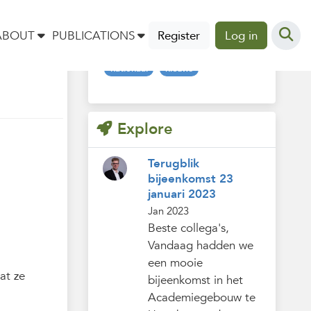
Tags
ABOUT
PUBLICATIONS
Register
Log in
nationaal
nieuws
Explore
Terugblik
bijeenkomst 23
januari 2023
Jan 2023
Beste collega's,
Vandaag hadden we
een mooie
at ze
bijeenkomst in het
Academiegebouw te