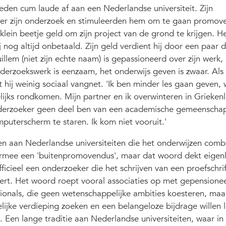
eden cum laude af aan een Nederlandse universiteit. Zijn
over zijn onderzoek en stimuleerden hem om te gaan promove
 klein beetje geld om zijn project van de grond te krijgen. H
 nog altijd onbetaald. Zijn geld verdient hij door een paar 
illem (niet zijn echte naam) is gepassioneerd over zijn werk
onderzoekswerk is eenzaam, het onderwijs geven is zwaar. Als 
 hij weinig sociaal vangnet. 'Ik ben minder les gaan geven,
lijks rondkomen. Mijn partner en ik overwinteren in Grieken
nderzoeker geen deel ben van een academische gemeenschap,
mputerscherm te staren. Ik kom niet vooruit.'
en aan Nederlandse universiteiten die het onderwijzen comb
daarmee een 'buitenpromovendus', maar dat woord dekt eigenl
ficieel een onderzoeker die het schrijven van een proefschri
ciert. Het woord roept vooral associaties op met gepensione
onals, die geen wetenschappelijke ambities koesteren, maa
lijke verdieping zoeken en een belangeloze bijdrage willen 
 Een lange traditie aan Nederlandse universiteiten, waar in