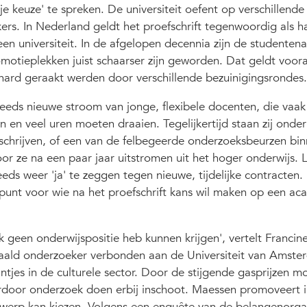
e keuze' te spreken. De universiteit oefent op verschillend
ers. In Nederland geldt het proefschrift tegenwoordig als h
n universiteit. In de afgelopen decennia zijn de studentena
motieplekken juist schaarser zijn geworden. Dat geldt voor
hard geraakt werden door verschillende bezuinigingsrondes
eeds nieuwe stroom van jonge, flexibele docenten, die vaak
n en veel uren moeten draaien. Tegelijkertijd staan zij onde
e schrijven, of een van de felbegeerde onderzoeksbeurzen bi
oor ze na een paar jaar uitstromen uit het hoger onderwijs. 
ds weer 'ja' te zeggen tegen nieuwe, tijdelijke contracten.
punt voor wie na het proefschrift kans wil maken op een a
k geen onderwijspositie heb kunnen krijgen', vertelt Franci
nbetaald onderzoeker verbonden aan de Universiteit van Amst
ntjes in de culturele sector. Door de stijgende gasprijzen m
door onderzoek doen erbij inschoot. Maessen promoveert i
werp kan kiezen. Volgens een enquête van de belangenorga