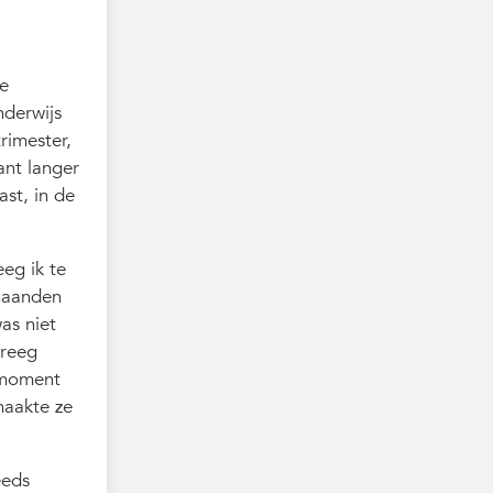
de
nderwijs
rimester,
ant langer
st, in de
eeg ik te
 maanden
as niet
kreeg
t moment
maakte ze
eeds