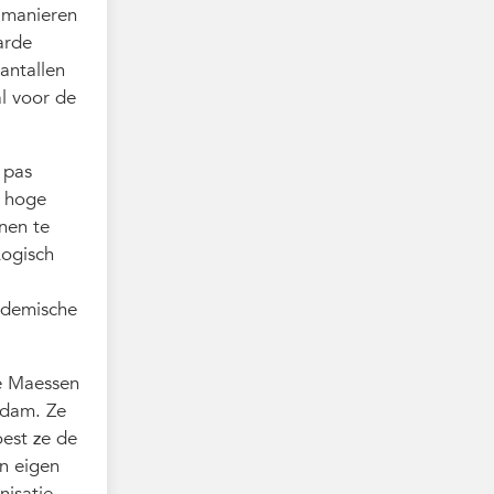
e manieren
arde
antallen
al voor de
.
 pas
r hoge
nnen te
Logisch
cademische
ne Maessen
erdam. Ze
oest ze de
n eigen
nisatie