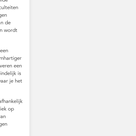
ulteiten
gen
an de
en wordt
 een
imhartiger
overen een
ndelijk is
aar je het
fhankelijk
tiek op
van
jgen