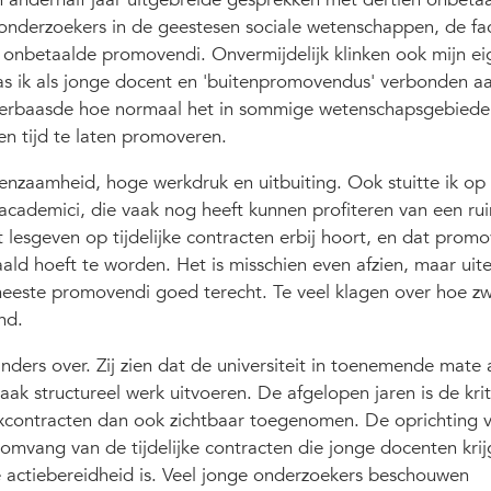
onderzoekers in de geestesen sociale wetenschappen, de fac
onbetaalde promovendi. Onvermijdelijk klinken ook mijn ei
as ik als jonge docent en 'buitenpromovendus' verbonden a
r verbaasde hoe normaal het in sommige wetenschapsgebied
n tijd te laten promoveren.
enzaamheid, hoge werkdruk en uitbuiting. Ook stuitte ik op
 academici, die vaak nog heeft kunnen profiteren van een ru
 lesgeven op tijdelijke contracten erbij hoort, en dat prom
aald hoeft te worden. Het is misschien even afzien, maar uitei
eeste promovendi goed terecht. Te veel klagen over hoe zw
nd.
ders over. Zij zien dat de universiteit in toenemende mate a
vaak structureel werk uitvoeren. De afgelopen jaren is de kri
xcontracten dan ook zichtbaar toegenomen. De oprichting 
omvang van de tijdelijke contracten die jonge docenten kri
 actiebereidheid is. Veel jonge onderzoekers beschouwen