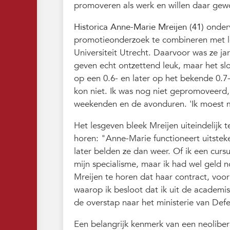
promoveren als werk en willen daar gew
Historica Anne-Marie Mreijen (41)
onderv
promotieonderzoek te combineren met le
Universiteit Utrecht. Daarvoor was ze ja
geven echt ontzettend leuk, maar het slo
op een 0.6- en later op het bekende 0.7-
kon niet. Ik was nog niet gepromoveerd,
weekenden en de avonduren. 'Ik moest mij
Het lesgeven bleek Mreijen uiteindelijk 
horen: "Anne-Marie functioneert uitste
later belden ze dan weer. Of ik een cur
mijn specialisme, maar ik had wel geld 
Mreijen te horen dat haar contract, voo
waarop ik besloot dat ik uit de academi
de overstap naar het ministerie van Defe
Een belangrijk kenmerk van een neolibera