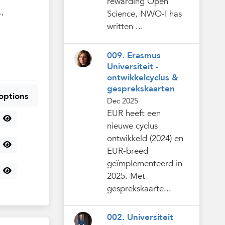
rewarding Open
.,
Science, NWO-I has
written ...
009. Erasmus
Universiteit -
ontwikkelcyclus &
gesprekskaarten
options
Dec 2025
EUR heeft een
nieuwe cyclus
ontwikkeld (2024) en
EUR-breed
geïmplementeerd in
2025. Met
gesprekskaarte...
002. Universiteit