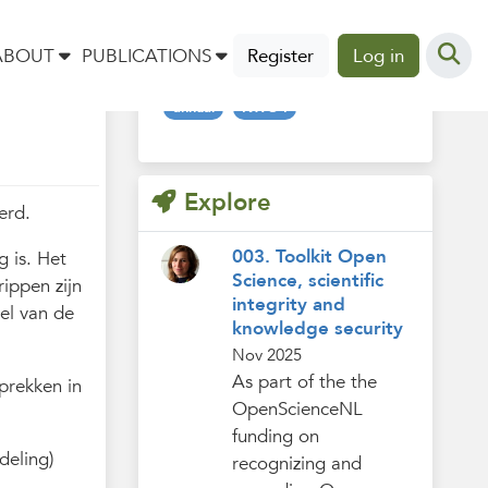
Tags
ABOUT
PUBLICATIONS
Register
Log in
annual
NWO-I
Explore
erd.
003. Toolkit Open
 is. Het
Science, scientific
ippen zijn
integrity and
el van de
knowledge security
Nov 2025
As part of the the
prekken in
OpenScienceNL
funding on
deling)
recognizing and