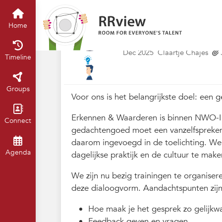
Kennisbank // Knowledge Base
H
003. NWO-I - Erk
Home
jaargesprek
Dec 2025
Claartje Chajes
Timeline
Groups
Voor ons is het belangrijkste doel: een 
Erkennen & Waarderen is binnen NWO-I e
Connect
gedachtengoed moet een vanzelfsprekend
daarom ingevoegd in de toelichting. We
Agenda
dagelijkse praktijk en de cultuur te mak
We zijn nu bezig trainingen te organise
deze dialoogvorm. Aandachtspunten zij
Hoe maak je het gesprek zo gelijkw
Feedback geven en vragen