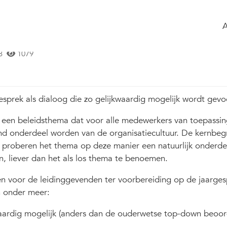
ome
Timeline
of the group
Glossary
ennen & Waarderen verankeren in het
3
1079
gesprek als dialoog die zo gelijkwaardig mogelijk wordt gevo
en beleidsthema dat voor alle medewerkers van toepassing
 onderdeel worden van de organisatiecultuur. De kernbegr
 proberen het thema op deze manier een natuurlijk onderde
en, liever dan het als los thema te benoemen.
ren voor de leidinggevenden ter voorbereiding op de jaarges
n onder meer:
aardig mogelijk (anders dan de ouderwetse top-down beoor