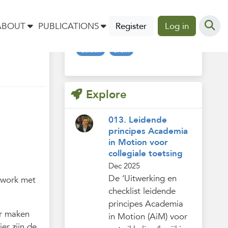
Tags
ABOUT
PUBLICATIONS
Register
Log in
Leiden
Bram
Explore
013. Leidende
principes Academia
in Motion voor
collegiale toetsing
Dec 2025
De ‘Uitwerking en
ework met
checklist leidende
principes Academia
er maken
in Motion (AiM) voor
er zijn de