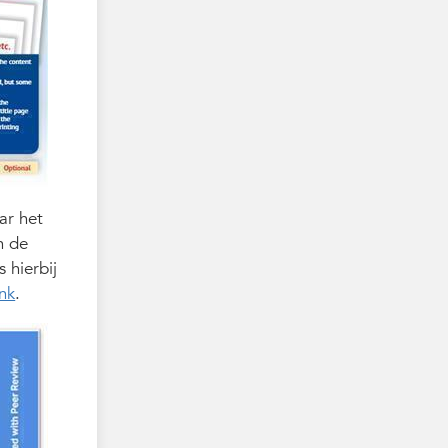
ar het
n de
 hierbij
ink
.