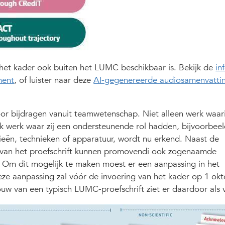
 het kader ook buiten het LUMC beschikbaar is. Bekijk de
in
ment
, of luister naar deze
AI-gegenereerde audiosamenvatti
r bijdragen vanuit teamwetenschap. Niet alleen werk waar
k werk waar zij een ondersteunende rol hadden, bijvoorbee
eën, technieken of apparatuur, wordt nu erkend. Naast de
en van het proefschrift kunnen promovendi ook zogenaamde
Om dit mogelijk te maken moest er een aanpassing in het
e aanpassing zal vóór de invoering van het kader op 1 ok
 van een typisch LUMC-proefschrift ziet er daardoor als v