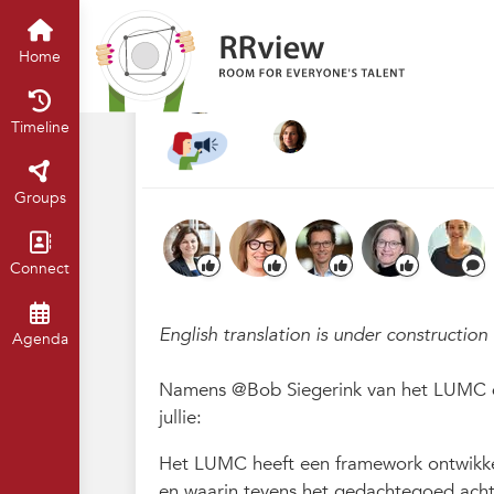
Nieuwsrubriek
Home
Timeline
of
007. LUMC-promot
Home
Jul 2025
Cas Henckens
·
Mo
Timeline
Groups
Connect
English translation is under construction
Agenda
Namens @Bob Siegerink van het LUMC d
jullie:
Het LUMC heeft een framework ontwikkel
en waarin tevens het gedachtegoed ach