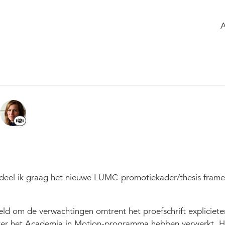
 the group
Agenda
of the group
iekader (thesis-framework)
dified 27 May
1
1146
eel ik graag het nieuwe LUMC-promotiekader/thesis fram
d om de verwachtingen omtrent het proefschrift expliciet
ter het Academia in Motion-programma hebben verwerkt. Hi