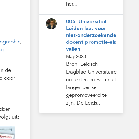
her...
005. Universiteit
Leiden laat voor
niet-onderzoekende
fographic
,
docent promotie-eis
vallen
ng
May 2023
Bron: Leidsch
in de
Dagblad Universitaire
ld door
docenten hoeven niet
langer per se
gepromoveerd te
zijn. De Leids...
tober
olgt uit: