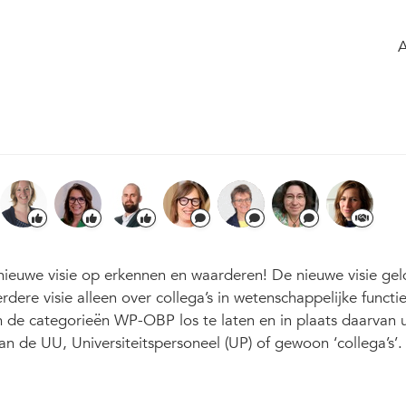
 the group
Agenda
of the group
Modified Sep 2025
1
4
889
ieuwe visie op erkennen en waarderen! De nieuwe visie gel
re visie alleen over collega’s in wetenschappelijke functie
m de categorieën WP-OBP los te laten en in plaats daarvan u
n de UU, Universiteitspersoneel (UP) of gewoon ‘collega’s’.