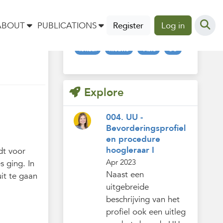
Tags
ABOUT
PUBLICATIONS
Register
Log in
lokaal
nieuws
Visie
UU
Explore
004. UU -
Bevorderingsprofiel
en procedure
hoogleraar I
dt voor
Apr 2023
s ging. In
Naast een
it te gaan
uitgebreide
beschrijving van het
profiel ook een uitleg