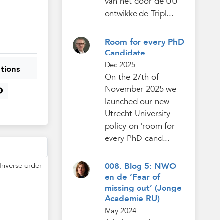
van het door de UU
ontwikkelde Tripl...
Room for every PhD
Candidate
Dec 2025
tions
On the 27th of
November 2025 we
launched our new
Utrecht University
policy on 'room for
every PhD cand...
Inverse order
008. Blog 5: NWO
en de ‘Fear of
missing out’ (Jonge
Academie RU)
May 2024