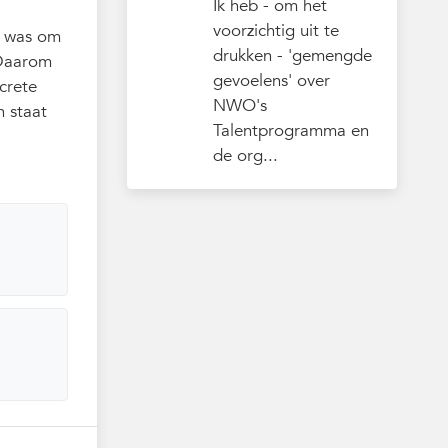
Ik heb - om het
voorzichtig uit te
e was om
drukken - 'gemengde
 Daarom
gevoelens' over
crete
NWO's
n staat
Talentprogramma en
de org...