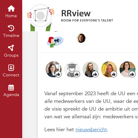
Nieuwsrubriek
Home
Timeline
of
001. E&W visie
Home
Sep 2023
Stefanie Vrancken
·
Timeline
Groups
Connect
Vanaf september 2023 heeft de UU een n
Agenda
alle
medewerkers van de UU, waar de eerde
de visie spreekt de UU de ambitie uit o
van wat we allemaal zijn: medewerkers va
Lees hier het
nieuwsbericht
.