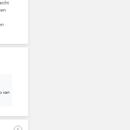
recht
een
en
p van