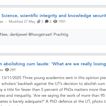
Science, scientific integrity and knowledge securi
es
·
Modified 27 May
3
2
1901
:
Nee, dankjewel @hoogstraat! Prachtig
 abolishing cum laude: 'What are we really losing
es
289
 13/11/2025 Three young academics sent in this opinion pie
 scholars’ backlash against the UT’s decision to abolish cum
y a title for fewer than 5 percent of PhDs matters more tha
ness and inequality. ‘Are we saying the work of more than 95
ates is barely adequate?’ A PhD defence at the UT, photo 