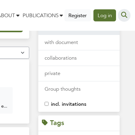
Thoughts
ABOUT
PUBLICATIONS
Register
Log in
all
with document
collaborations
private
Group thoughts
incl. invitations
e...
Tags