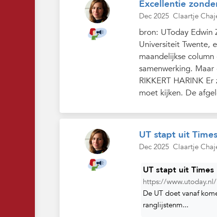
Excellentie zonde
Dec 2025
Claartje Chaj
bron: UToday Edwin Z
Universiteit Twente, 
maandelijkse column 
samenwerking. Maar 
RIKKERT HARINK Er zi
moet kijken. De afge
UT stapt uit Time
Dec 2025
Claartje Chaj
UT stapt uit Times
https://www.utoday.nl/n
De UT doet vanaf kome
ranglijstenm...