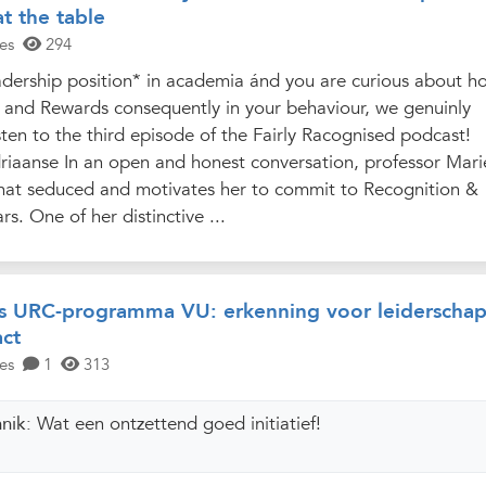
t the table
es
294
adership position* in academia ánd you are curious about h
and Rewards consequently in your behaviour, we genuinly
en to the third episode of the Fairly Racognised podcast!
riaanse In an open and honest conversation, professor Mari
hat seduced and motivates her to commit to Recognition &
s. One of her distinctive ...
s URC-programma VU: erkenning voor leiderschap
act
es
1
313
nnik:
Wat een ontzettend goed initiatief!