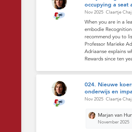
occupying a seat a
Nov 2025
Claartje Chaj
When you are in a le
embodie Recognition 
recommend you to list
Professor Marieke Ad
Adriaanse explains w
Rewards since ten year
024. Nieuwe koer
onderwijs en imp
Nov 2025
Claartje Chaj
Marjan van Hu
November 2025