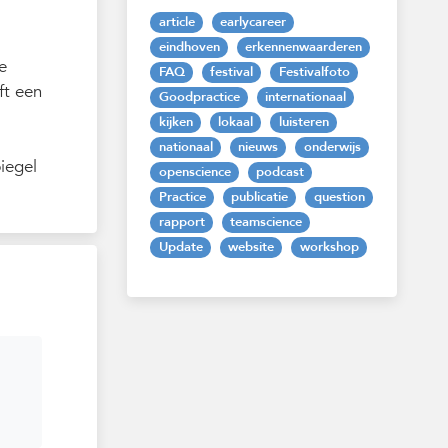
article
earlycareer
eindhoven
erkennenwaarderen
e
FAQ
festival
Festivalfoto
ft een
Goodpractice
internationaal
kijken
lokaal
luisteren
nationaal
nieuws
onderwijs
iegel
openscience
podcast
Practice
publicatie
question
rapport
teamscience
Update
website
workshop
n