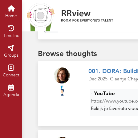
Find in my thoughts
Home
Timeline
Browse thoughts
Groups
001. DORA: Buildi
Connect
Dec 2025
Claartje Chaj
- YouTube
Agenda
https://www.youtube.c
Bekijk je favoriete vide