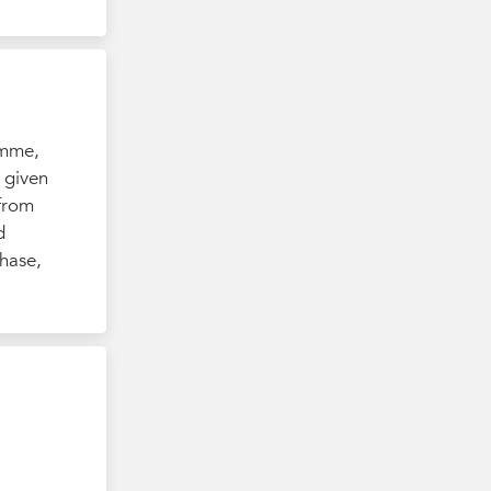
amme,
 given
 from
d
hase,