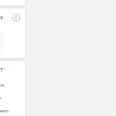
ty
?'
ce.
n
taken