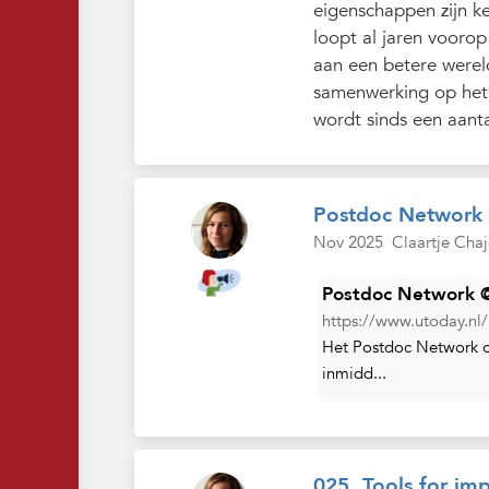
eigenschappen zijn k
loopt al jaren vooro
aan een betere werel
samenwerking op het 
wordt sinds een aant
Postdoc Network @
Nov 2025
Claartje Chaj
Postdoc Network @U
https://www.utoday.nl
Het Postdoc Network o
inmidd...
025. Tools for im