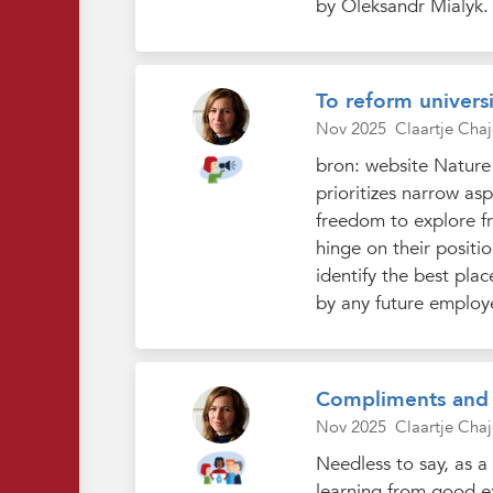
by Oleksandr Mialyk.
To reform universi
Nov 2025
Claartje Chaj
bron: website Nature 
prioritizes narrow as
freedom to explore fr
hinge on their positio
identify the best pla
by any future employe
Compliments and
Nov 2025
Claartje Chaj
Needless to say, as 
learning from good ex