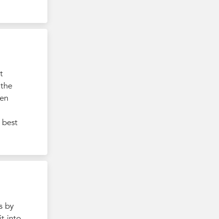
t
 the
ten
 best
s by
t into