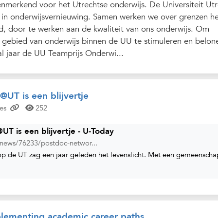
enmerkend voor het Utrechtse onderwijs. De Universiteit Ut
p in onderwijsvernieuwing. Samen werken we over grenzen h
d, door te werken aan de kwaliteit van ons onderwijs. Om
gebied van onderwijs binnen de UU te stimuleren en belon
al jaar de UU Teamprijs Onderwi...
UT is een blijvertje
es
252
T is een blijvertje - U-Today
/news/76233/postdoc-networ...
p de UT zag een jaar geleden het levenslicht. Met een gemeenscha
plementing academic career paths