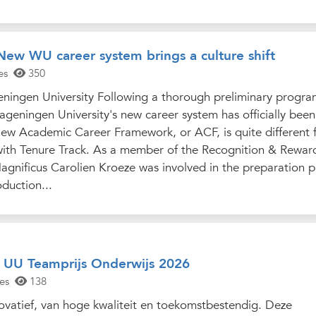
New WU career system brings a culture shift
es
350
ningen University Following a thorough preliminary progr
ageningen University's new career system has officially been
 new Academic Career Framework, or ACF, is quite different
with Tenure Track. As a member of the Recognition & Rewar
gnificus Carolien Kroeze was involved in the preparation p
oduction...
 UU Teamprijs Onderwijs 2026
es
138
ovatief, van hoge kwaliteit en toekomstbestendig. Deze