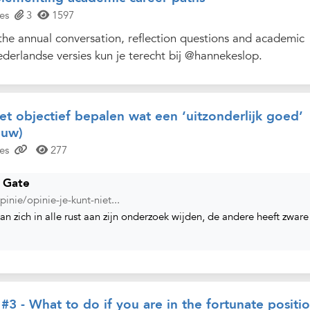
es
3
1597
 the annual conversation, reflection questions and academic
derlandse versies kun je terecht bij @hannekeslop.
iet objectief bepalen wat een ‘uitzonderlijk goed’
ouw)
es
277
 Gate
inie/opinie-je-kunt-niet...
 zich in alle rust aan zijn onderzoek wijden, de andere heeft zware
#3 - What to do if you are in the fortunate positi